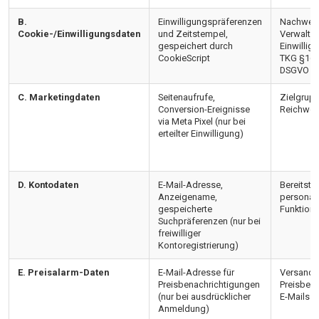
B.
Einwilligungspräferenzen
Nachweis
Cookie-/Einwilligungsdaten
und Zeitstempel,
Verwaltu
gespeichert durch
Einwilli
CookieScript
TKG §165 
DSGVO
C. Marketingdaten
Seitenaufrufe,
Zielgrup
Conversion-Ereignisse
Reichwe
via Meta Pixel (nur bei
erteilter Einwilligung)
D. Kontodaten
E-Mail-Adresse,
Bereitste
Anzeigename,
personali
gespeicherte
Funktion
Suchpräferenzen (nur bei
freiwilliger
Kontoregistrierung)
E. Preisalarm-Daten
E-Mail-Adresse für
Versand 
Preisbenachrichtigungen
Preisbena
(nur bei ausdrücklicher
E-Mails
Anmeldung)