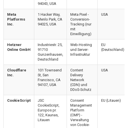
94043, USA
Meta
1 Hacker Way,
Meta Pixel -
USA
Platforms
Menlo Park, CA
Conversion-
Inc.
94025, USA
Tracking (nur
mit
Einwilligung)
Hetzner
Industriestr. 25,
Web-Hosting
EU
Online GmbH
91710
und Server-
(Deutschland)
Gunzenhausen,
Infrastruktur
Deutschland
Cloudflare
101 Townsend
Content
USA
Inc.
St, San
Delivery
Francisco, CA
Network
94107, USA
(CDN) und
DDoS-Schutz
CookieScript
JSC
Consent
EU (Litauen)
CookieScript,
Management
Europos pr.
Platform
122, Kaunas,
(CMP) -
Litauen
Verwaltung
von Cookie-