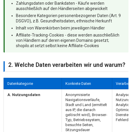
Zahlungsdaten oder Bankdaten - Käufe werden
ausschließlich auf den Händlerseiten abgewickelt
Besondere Kategorien personenbezogener Daten (Art. 9
DSGVO), z.B. Gesundheitsdaten, ethnische Herkunft
Inhalt von Warenkörben beim jeweiligen Händler
Affiliate-Tracking-Cookies - diese werden ausschließlich
von Händlern auf deren eigenen Domains gesetzt;
shopilo.at setzt selbst keine Affiliate-Cookies
2. Welche Daten verarbeiten wir und warum?
Datenkategorie
Konkrete Daten
Verarbei
A. Nutzungsdaten
Anonymisierte
Analyse d
Navigationsverläufe,
Nutzung 
Stadt und Land (ermittelt
Analytics 
aus IP, die danach
Optimier
gelöscht wird), Browser-
Dienstes,
Typ, Betriebssystem,
Fehlerdi
besuchte Seiten,
Sitzungsdauer