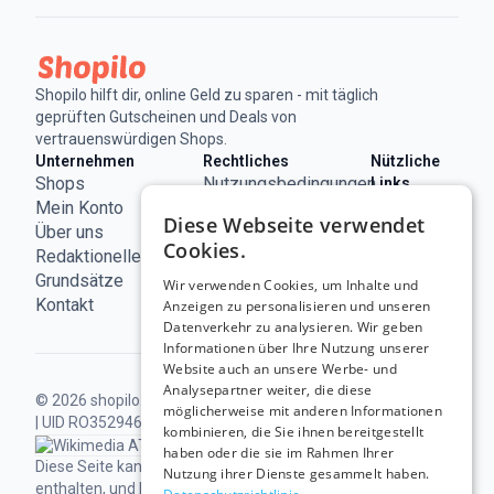
Shopilo hilft dir, online Geld zu sparen - mit täglich
geprüften Gutscheinen und Deals von
vertrauenswürdigen Shops.
Unternehmen
Rechtliches
Nützliche
Shops
Nutzungsbedingungen
Links
ECC
Mein Konto
Impressum
Diese Webseite verwendet
Österreich
Über uns
Datenschutzerklärung
Cookies.
Redaktionelle
Cookie-
Grundsätze
Richtlinie
Wir verwenden Cookies, um Inhalte und
Kontakt
Anzeigen zu personalisieren und unseren
Datenverkehr zu analysieren. Wir geben
Informationen über Ihre Nutzung unserer
Website auch an unsere Werbe- und
Analysepartner weiter, die diese
© 2026 shopilo.at.
Betrieben von DontPayFull SRL
möglicherweise mit anderen Informationen
| UID RO35294618.
Alle Rechte vorbehalten.
kombinieren, die Sie ihnen bereitgestellt
haben oder die sie im Rahmen Ihrer
Diese Seite kann Links zu unseren Partnern
Nutzung ihrer Dienste gesammelt haben.
enthalten, und Einkäufe darüber können uns eine