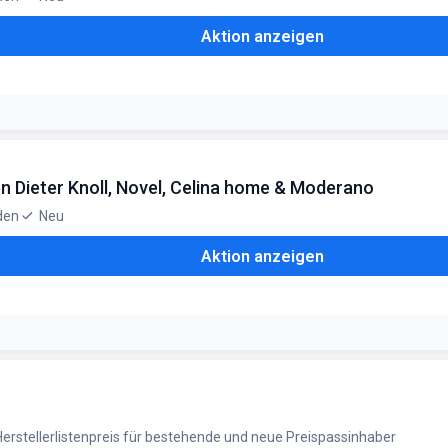
Aktion anzeigen
stehende und neue Preisepassinhaber
n Dieter Knoll, Novel, Celina home & Moderano
den
Neu
Aktion anzeigen
talogpreis. Für bestehende und neue Preispassinhaber
erstellerlistenpreis für bestehende und neue Preispassinhaber