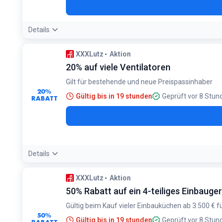
Details
XXXLutz
Aktion
20% auf viele Ventilatoren
Gilt für bestehende und neue Preispassinhaber
20%
Gültig bis in 19 stunden
Geprüft vor 8 Stun
RABATT
Details
Bedingungen:
XXXLutz
Aktion
Nur für Preispassinhaber. Gilt auf viele, aber nicht alle Venti
50% Rabatt auf ein 4-teiliges Einbauge
Gültig beim Kauf vieler Einbauküchen ab 3.500 €
50%
Gültig bis in 19 stunden
Geprüft vor 8 Stun
RABATT