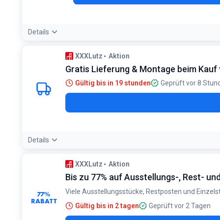
Details
Bedingungen:
XXXLutz
Aktion
<p>Aktuell gibt es wohl für Stammkunden einen 10% Rabatt 
Gratis Lieferung & Montage beim Kauf 
Gültig bis in 19 stunden
Geprüft vor 8 Stun
Details
Bedingungen:
XXXLutz
Aktion
Gilt beim Kauf vieler Planungsbäder ab einem Einkaufswert
Bis zu 77% auf Ausstellungs-, Rest- un
Viele Ausstellungsstücke, Restposten und Einzelst
77%
RABATT
Gültig bis in 2 tagen
Geprüft vor 2 Tagen