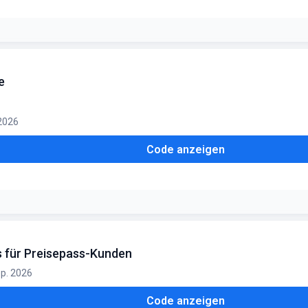
ratis. Mindestabnahme: 2 Stühle
e
 2026
Code anzeigen
uzierte Ware
s für Preisepass-Kunden
ep. 2026
Code anzeigen