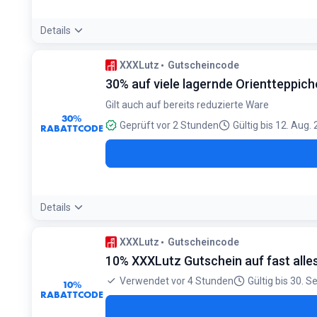
Details
Bedingungen:
XXXLutz
Gutscheincode
Gilt nur für ausgewählte Stühle. Der günstigere Stuhl ist g
30% auf viele lagernde Orientteppich
Gilt auch auf bereits reduzierte Ware
30%
Geprüft vor 2 Stunden
Gültig bis 12. Aug.
RABATTCODE
Details
Bedingungen:
XXXLutz
Gutscheincode
Gilt für viele lagernde Orientteppiche, auch auf bereits red
10% XXXLutz Gutschein auf fast alle
Verwendet vor 4 Stunden
Gültig bis 30. S
10%
RABATTCODE