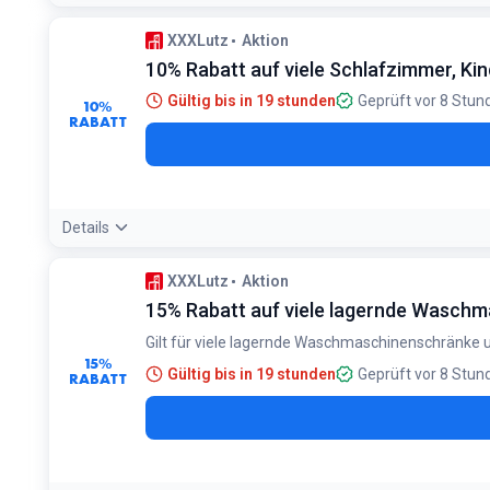
Bedingungen:
XXXLutz
Aktion
Nur für Preise-Passinhaber. Gilt auf viele Büromöbel zum S
10% Rabatt auf viele Schlafzimmer, 
Gültig bis in 19 stunden
Geprüft vor 8 Stun
10%
RABATT
Details
Bedingungen:
XXXLutz
Aktion
Gültig für bestehende und neue Preispassinhaber. Nur au
15% Rabatt auf viele lagernde Wasch
Gilt für viele lagernde Waschmaschinenschränke
15%
Gültig bis in 19 stunden
Geprüft vor 8 Stun
RABATT