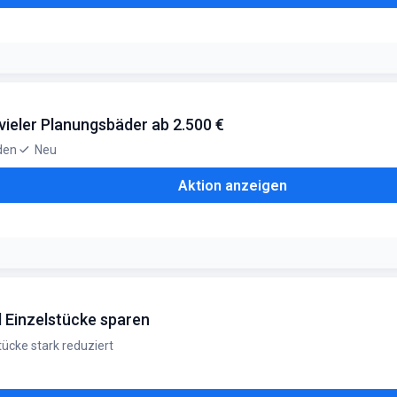
auf nahezu alles beim XXXLutz.Gilt nur für die registrierten Preise-P
vieler Planungsbäder ab 2.500 €
den
Neu
Aktion anzeigen
 von 2.500 €
d Einzelstücke sparen
ücke stark reduziert