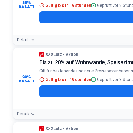
35%
Gültig bis in 19 stunden
Geprüft vor 8 Stun
RABATT
Details
Bedingungen:
XXXLutz
Aktion
Nur auf viele Tempur Produkte zum Herstellerlistenpreis. G
Bis zu 20% auf Wohnwände, Speisezim
Gilt für bestehende und neue Preisepassinhaber
20%
Gültig bis in 19 stunden
Geprüft vor 8 Stun
RABATT
Details
Bedingungen:
XXXLutz
Aktion
Gilt auf viele Wohnwände, Speisezimmer, Schlafzimmer ode