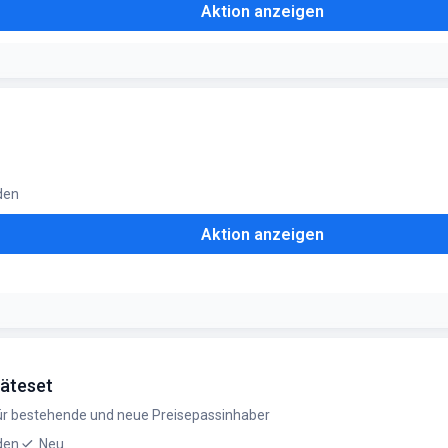
Aktion anzeigen
den
Aktion anzeigen
latoren
räteset
 für bestehende und neue Preisepassinhaber
den
Neu