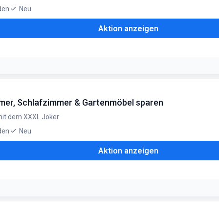
den
Neu
Aktion anzeigen
ilt für bestehende und neue Preispassinhaber
mer, Schlafzimmer & Gartenmöbel sparen
 mit dem XXXL Joker
den
Neu
Aktion anzeigen
r Gartenmöbel. Nur mit XXXL Joker erhältlich