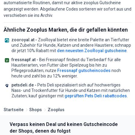
automatisierte Routinen, damit nur aktive zooplus Gutscheine
angezeigt werden. Abgelaufene Codes sortieren wir sofort aus und
verschieben sie ins Archiv.
Ähnliche Zooplus Marken, die dir gefallen könnten
zooroyal.at -
ZooRoyal bietet eine breite Palette an Tierfutter
und Zubehör für Hunde, Katzen und andere Haustiere;
schnapp
dir jetzt 10% Rabatt mit
den neuesten ZooRoyal gutscheine
.
fressnapf.at -
Bei Fressnapf findest du Tierbedarf für alle
Haustierarten, von Futter über Spielzeug bis hin zu
Pflegeprodukten;
nutze
Fressnapf gutscheincodes
noch
heute und zahl bis zu 12% weniger.
petsdeli.de -
Pets Deli spezialisiert sich auf hochwertiges
Nass- und Trockenfutter für Hunde und Katzen mit natürlichen
Zutaten;
kauf günstiger mit
geprüften Pets Deli rabattcodes
.
Startseite
Shops
Zooplus
Verpass keinen Deal und keinen Gutscheincode
der Shops, denen du folgst