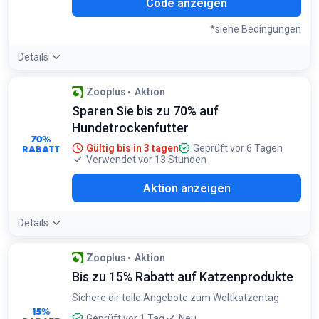
ACK
Code anzeigen
*siehe Bedingungen
Details
Bedingungen:
Zooplus
Aktion
<p>26 g Cosma Snackies Hühnchen: Gefriergetrocknete
Sparen Sie bis zu 70% auf
Premiumsnacks aus 100% purem Fleisch, ohne
Hundetrockenfutter
Zusatzstoffe, in praktischer Frische-Tube.</p>
70%
<p>Nur solange Vorrat reicht, pro Bestellung ein Gutschein
RABATT
Gültig bis in 3 tagen
Geprüft vor 6 Tagen
einlösbar.</p>
Verwendet vor 13 Stunden
Aktion anzeigen
Details
Zooplus
Aktion
Bis zu 15% Rabatt auf Katzenprodukte
Sichere dir tolle Angebote zum Weltkatzentag
15%
Geprüft vor 1 Tag
Neu