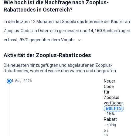
Wie hoch ist die Nachfrage nach Zooplus-
Monat
Neue Codes
Max. Rabatt
Min. Rabatt
Codes ≥50%
Codes ≥70%
Rabattcodes in Österreich?
2025-08
0
-
-
0
0
2025-09
0
-
-
0
0
2025-10
0
-
-
0
0
In den letzten 12 Monaten hat Shopilo das Interesse der Käufer an
2025-11
0
-
-
0
0
Zooplus
-Codes in
Österreich
gemessen und
14,160
Suchanfragen
2025-12
1
10%
10%
0
0
2026-01
1
10%
10%
0
0
Das Diagramm zeigt unsere mona
erfasst
,
9%
% gegenüber dem Vorjahr
.
2026-02
3
15%
10%
0
0
2026-03
0
-
-
0
0
Wie hoch ist die Nachfrage nach Zooplus-Rabattcodes in Österreich?
2026-04
1
10%
10%
0
0
Aktivität der Zooplus-Rabattcodes
Jahr
Jän
Feb
Mär
Apr
Mai
Jun
Jul
Aug
Sep
Okt
Nov
Dez
2026-05
1
15%
15%
0
0
2024
1600
1000
1000
1000
1000
1000
1000
1000
880
1000
1600
1000
2026-06
3
25%
10%
0
0
Die neuesten hinzugefügten und abgelaufenen Zooplus-
2025
1000
880
1300
1300
1000
1000
880
1300
1000
1000
1600
1300
2026-07
1
15%
15%
0
0
Rabattcodes, während wir sie überwachen und überprüfen.
2026
1300
1000
1900
880
1218
1218
1072
1584
1218
-
-
-
2026-08
1
15%
15%
0
0
4. Aug. 2026
Neuer
Code
für
Zooplus
verfügbar:
WOLF15
· 15%
Rabatt
·
gültig
bis