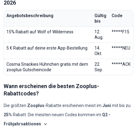
2026
Angebotsbeschreibung
Gültig
Code
bis
15% Rabatt auf Wolf of Wilderness
12.
*****F15
Aug.
5 € Rabatt auf deine erste App-Bestellung
14.
*****NEU
Okt.
Cosma Snackies Hühnchen gratis mit dem
22.
*****ACK
zooplus Gutscheincode
Sep.
Wann erscheinen die besten Zooplus-
Rabattcodes?
Die größten
Zooplus
-Rabatte erscheinen meist im
Juni
mit bis zu
25%
Rabatt. Die meisten neuen Codes kommen im
Q2 -
Frühjahrsaktionen
.
Shopilo sichtet laufend die
Zooplus
-Angebote, um
Zoopl