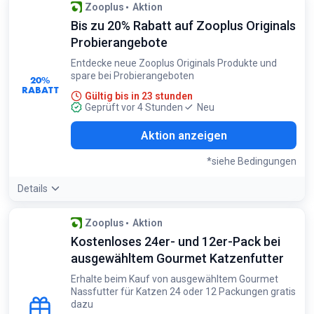
Bedingungen:
Zooplus
Aktion
Gilt nur für MjAMjAM Trockenfutter
Bis zu 20% Rabatt auf Zooplus Originals
Probierangebote
Entdecke neue Zooplus Originals Produkte und
spare bei Probierangeboten
20%
RABATT
Gültig bis in 23 stunden
Geprüft vor 4 Stunden
Neu
Aktion anzeigen
*siehe Bedingungen
Details
Bedingungen:
Zooplus
Aktion
Gilt nur für ausgewählte Probierangebote der Marke Zooplus
Kostenloses 24er- und 12er-Pack bei
Originals
ausgewähltem Gourmet Katzenfutter
Erhalte beim Kauf von ausgewähltem Gourmet
Nassfutter für Katzen 24 oder 12 Packungen gratis
dazu