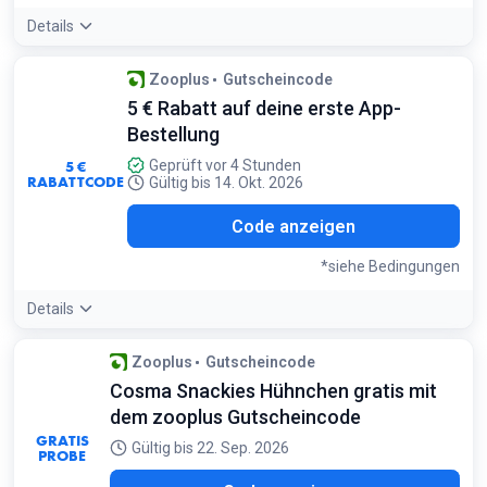
Details
Zooplus
Gutscheincode
5 € Rabatt auf deine erste App-
Bestellung
5 €
Geprüft vor 4 Stunden
RABATTCODE
Gültig bis 14. Okt. 2026
NEU
Code anzeigen
*siehe Bedingungen
Details
Bedingungen:
Zooplus
Gutscheincode
Nur für Neukunden und nur bei Bestellung über die App
Cosma Snackies Hühnchen gratis mit
gültig
dem zooplus Gutscheincode
GRATIS
Gültig bis 22. Sep. 2026
PROBE