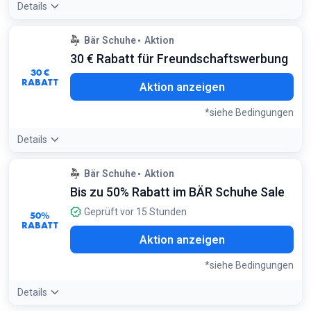
Details
Angebotsdetails:
Nach der Anmeldung ist der Gutschein 6
Bär Schuhe
Aktion
Wochen lang gültig – ideal für einen geplanten Kauf der
30 € Rabatt für Freundschaftswerbung
hochwertigen Barfußschuhe
30 €
Bedingungen:
RABATT
Aktion anzeigen
Mindestbestellwert 100 €. Nur einmalig im Online-Shop
einlösbar
*siehe Bedingungen
Details
Angebotsdetails:
Beide profitieren: Sowohl der Werber als
Bär Schuhe
Aktion
auch der geworbene Freund erhalten einen 30 € Gutschein
Bis zu 50% Rabatt im BÄR Schuhe Sale
für ihren nächsten Einkauf
Bedingungen:
Geprüft vor 15 Stunden
50%
Mindestbestellwert 100 €. Gilt für Neukunden, die in den
RABATT
letzten 3 Jahren nicht bei BÄR bestellt haben
Aktion anzeigen
*siehe Bedingungen
Details