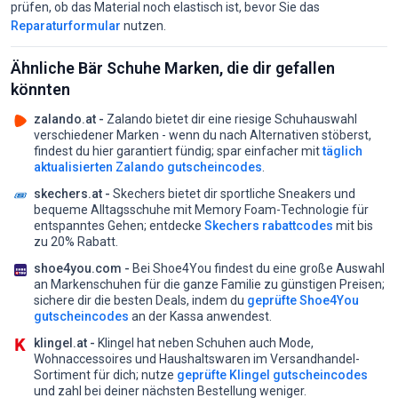
prüfen, ob das Material noch elastisch ist, bevor Sie das
Reparaturformular
nutzen.
Ähnliche Bär Schuhe Marken, die dir gefallen
könnten
zalando.at -
Zalando bietet dir eine riesige Schuhauswahl
verschiedener Marken - wenn du nach Alternativen stöberst,
findest du hier garantiert fündig;
spar einfacher mit
täglich
aktualisierten Zalando gutscheincodes
.
skechers.at -
Skechers bietet dir sportliche Sneakers und
bequeme Alltagsschuhe mit Memory Foam-Technologie für
entspanntes Gehen;
entdecke
Skechers rabattcodes
mit bis
zu 20% Rabatt.
shoe4you.com -
Bei Shoe4You findest du eine große Auswahl
an Markenschuhen für die ganze Familie zu günstigen Preisen;
sichere dir die besten Deals, indem du
geprüfte Shoe4You
gutscheincodes
an der Kassa anwendest.
klingel.at -
Klingel hat neben Schuhen auch Mode,
Wohnaccessoires und Haushaltswaren im Versandhandel-
Sortiment für dich;
nutze
geprüfte Klingel gutscheincodes
und zahl bei deiner nächsten Bestellung weniger.