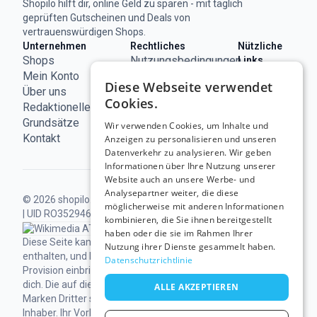
Shopilo hilft dir, online Geld zu sparen - mit täglich
geprüften Gutscheinen und Deals von
vertrauenswürdigen Shops.
Unternehmen
Rechtliches
Nützliche
Shops
Nutzungsbedingungen
Links
ECC
Mein Konto
Impressum
Diese Webseite verwendet
Österreich
Über uns
Datenschutzerklärung
Cookies.
Redaktionelle
Cookie-
Grundsätze
Richtlinie
Wir verwenden Cookies, um Inhalte und
Kontakt
Anzeigen zu personalisieren und unseren
Datenverkehr zu analysieren. Wir geben
Informationen über Ihre Nutzung unserer
Website auch an unsere Werbe- und
Analysepartner weiter, die diese
© 2026 shopilo.at.
Betrieben von DontPayFull SRL
möglicherweise mit anderen Informationen
| UID RO35294618.
Alle Rechte vorbehalten.
kombinieren, die Sie ihnen bereitgestellt
haben oder die sie im Rahmen Ihrer
Diese Seite kann Links zu unseren Partnern
Nutzung ihrer Dienste gesammelt haben.
enthalten, und Einkäufe darüber können uns eine
Datenschutzrichtlinie
Provision einbringen, ohne zusätzliche Kosten für
dich.
Die auf dieser Website erscheinenden
ALLE AKZEPTIEREN
Marken Dritter sind Eigentum der jeweiligen
Inhaber. Ihr Vorhandensein bedeutet keine