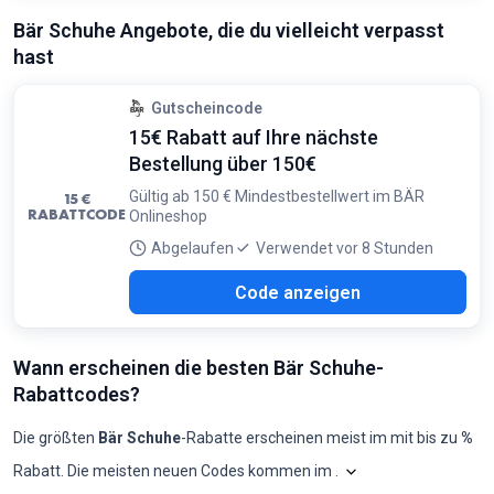
Angebotsdetails:
Suchen Sie gezielt nach 'Letzte Chance'
Bär Schuhe Angebote, die du vielleicht verpasst
Artikeln, um die höchsten Preisnachlässe auf Einzelstücke
hast
zu finden
Bedingungen:
Gilt auf ausgewählte Modelle im Sale-Bereich. Solange der
Gutscheincode
Vorrat reicht
15€ Rabatt auf Ihre nächste
Bestellung über 150€
Gültig ab 150 € Mindestbestellwert im BÄR
15 €
RABATTCODE
Onlineshop
Abgelaufen
Verwendet vor 8 Stunden
002
Code anzeigen
Wann erscheinen die besten Bär Schuhe-
Rabattcodes?
Die größten
Bär Schuhe
-Rabatte erscheinen meist im
mit bis zu
%
Rabatt. Die meisten neuen Codes kommen im
.
Shopilo sichtet laufen