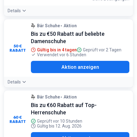
Details
Angebotsdetails:
BÄR bietet eine großzügige 36-monatige
Bär Schuhe
Aktion
Garantie auf alle Schuhe, auch auf reduzierte Modelle aus
Bis zu €50 Rabatt auf beliebte
dem Sale
Bedingungen:
Damenschuhe
50 €
Gilt für ausgewählte Herrenmodelle. Solange der Vorrat
RABATT
Gültig bis in 4 tagen
Geprüft vor 2 Tagen
reicht
Verwendet vor 6 Stunden
Aktion anzeigen
Details
Bär Schuhe
Aktion
Bis zu €60 Rabatt auf Top-
Herrenschuhe
60 €
RABATT
Geprüft vor 10 Stunden
Gültig bis 12. Aug. 2026