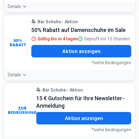
Details
Bär Schuhe
Aktion
50% Rabatt auf Damenschuhe im Sale
Gültig bis in 4 tagen
Geprüft vor 15 Stunden
50%
RABATT
Aktion anzeigen
*siehe Bedingungen
Details
Angebotsdetails:
Viele Modelle sind speziell für Hallux
Bär Schuhe
Aktion
valgus optimiert – filtern Sie im Sale nach 'Hallux valgus
15 € Gutschein für Ihre Newsletter-
geeignet' für besten Komfort zum kleinen Preis
Bedingungen:
Anmeldung
ZUR
Nur auf markierte Sale-Artikel für Damen. Nur solange der
BEGRÜSSUNG
Vorrat reicht
Aktion anzeigen
*siehe Bedingungen