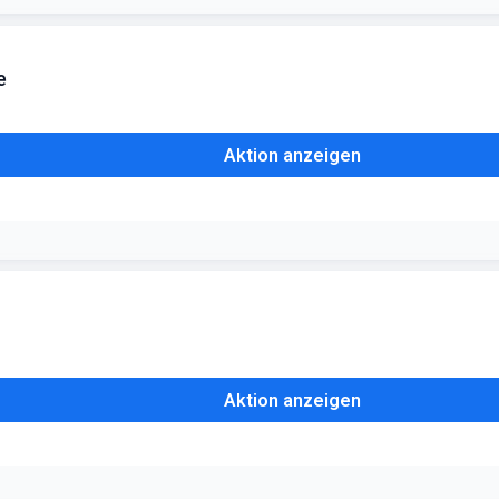
e
Aktion anzeigen
äuterauswahl, um die Versandkosten für diesen Teil Ihrer Bestellung z
Aktion anzeigen