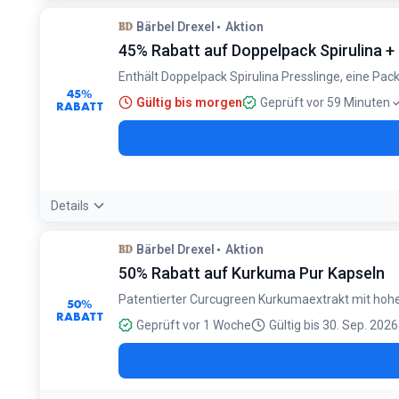
Angebotsdetails:
Sets bieten meist einen deutlich besseren G
Bärbel Drexel
Aktion
Bedingungen:
45% Rabatt auf Doppelpack Spirulina 
Gilt für ausgewählte Sets und Bundles
Enthält Doppelpack Spirulina Presslinge, eine P
45%
Gültig bis morgen
Geprüft vor 59 Minuten
RABATT
Details
Bedingungen:
Bärbel Drexel
Aktion
Nur gültig beim Kauf des Doppelpacks Spirulina Pressling
50% Rabatt auf Kurkuma Pur Kapseln
Patentierter Curcugreen Kurkumaextrakt mit hoh
50%
RABATT
Geprüft vor 1 Woche
Gültig bis 30. Sep. 2026