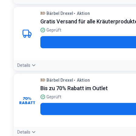
Bärbel Drexel
Aktion
Gratis Versand für alle Kräuterprodukt
Geprüft
Details
Angebotsdetails:
Kaufen Sie ein Produkt aus der Kategorie Kr
Bärbel Drexel
Aktion
Bedingungen:
Bis zu 70% Rabatt im Outlet
Gilt für Produkte in der Kategorie Kräuterauswahl
Geprüft
70%
RABATT
Details