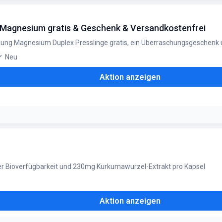
rundpreis pro Einheit im Vergleich zum Einzelkauf
+ Magnesium gratis & Geschenk & Versandkostenfrei
ackung Magnesium Duplex Presslinge gratis, ein Überraschungsgeschenk
Neu
Aktion anzeigen
e 2x 650 Stück. Gratis Magnesium und Überraschungsgeschenk bis 10.08
er Bioverfügbarkeit und 230mg Kurkumawurzel-Extrakt pro Kapsel
Aktion anzeigen