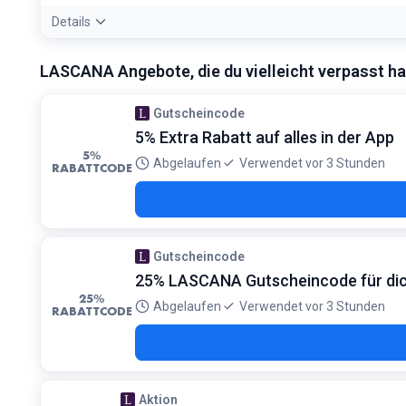
Details
Angebotsdetails:
Besonders bei Nachtwäsche und Dessous fi
LASCANA Angebote, die du vielleicht verpasst ha
Bedingungen:
Nur auf markierte Artikel im Sale-Bereich
Gutscheincode
5% Extra Rabatt auf alles in der App
5%
Abgelaufen
Verwendet vor 3 Stunden
RABATTCODE
Gutscheincode
25% LASCANA Gutscheincode für di
25%
Abgelaufen
Verwendet vor 3 Stunden
RABATTCODE
Aktion