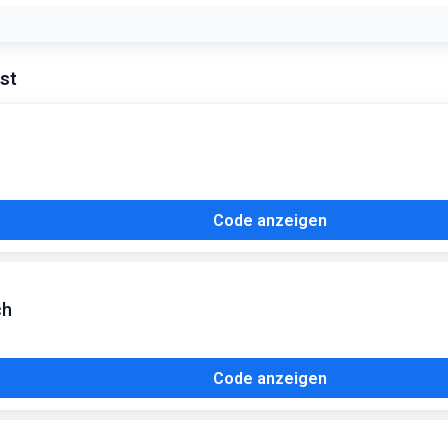
nden sich oft Rabatte von über 50%
st
Code anzeigen
ch
Code anzeigen