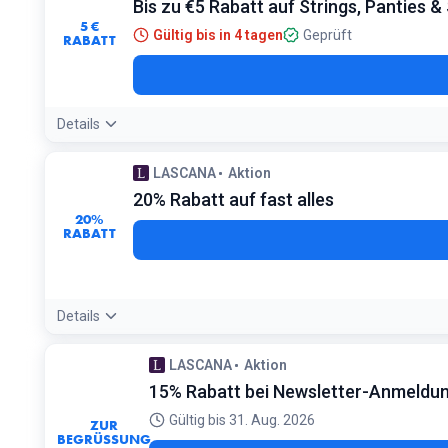
Bis zu €5 Rabatt auf Strings, Panties & 
5 €
Gültig bis in 4 tagen
Geprüft
RABATT
Details
LASCANA
Aktion
20% Rabatt auf fast alles
20%
RABATT
Details
Angebotsdetails:
Dieser Rabatt wird oft automatisch im Wa
LASCANA
Aktion
Bedingungen:
15% Rabatt bei Newsletter-Anmeldu
Ausgenommen sind bereits reduzierte Artikel und bestim
Gültig bis 31. Aug. 2026
ZUR
BEGRÜSSUNG