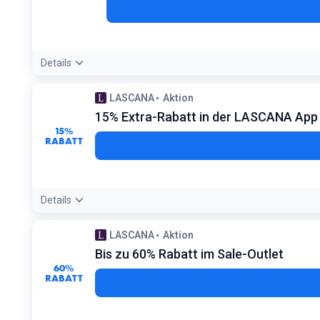
Details
Angebotsdetails:
Der Gutschein ist ab 50€ Mindestbestellwert 
LASCANA
Aktion
Bedingungen:
15% Extra-Rabatt in der LASCANA App
Mindesteinkaufswert 50€ nach Retoure. Nicht kombinierb
15%
RABATT
Details
Angebotsdetails:
Lade die App herunter, um exklusive App-O
LASCANA
Aktion
Bedingungen:
Bis zu 60% Rabatt im Sale-Outlet
Gilt für die erste Bestellung über die App
60%
RABATT