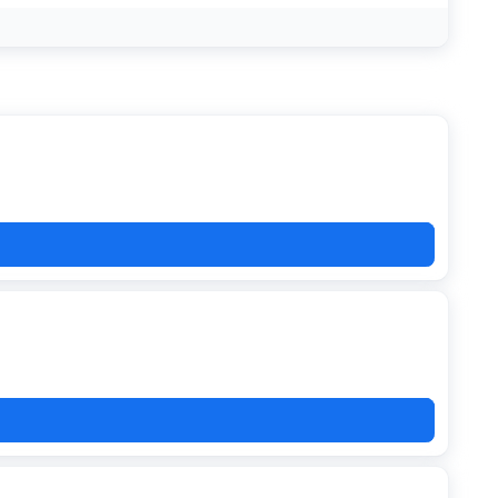
099
780