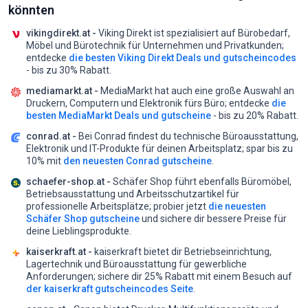
könnten
vikingdirekt.at -
Viking Direkt ist spezialisiert auf Bürobedarf,
Möbel und Bürotechnik für Unternehmen und Privatkunden;
entdecke
die besten Viking Direkt Deals und gutscheincodes
- bis zu 30% Rabatt.
mediamarkt.at -
MediaMarkt hat auch eine große Auswahl an
Druckern, Computern und Elektronik fürs Büro;
entdecke
die
besten MediaMarkt Deals und gutscheine
- bis zu 20% Rabatt.
conrad.at -
Bei Conrad findest du technische Büroausstattung,
Elektronik und IT-Produkte für deinen Arbeitsplatz;
spar bis zu
10% mit
den neuesten Conrad gutscheine
.
schaefer-shop.at -
Schäfer Shop führt ebenfalls Büromöbel,
Betriebsausstattung und Arbeitsschutzartikel für
professionelle Arbeitsplätze;
probier jetzt
die neuesten
Schäfer Shop gutscheine
und sichere dir bessere Preise für
deine Lieblingsprodukte.
kaiserkraft.at -
kaiserkraft bietet dir Betriebseinrichtung,
Lagertechnik und Büroausstattung für gewerbliche
Anforderungen;
sichere dir 25% Rabatt mit einem Besuch auf
der kaiserkraft gutscheincodes Seite
.