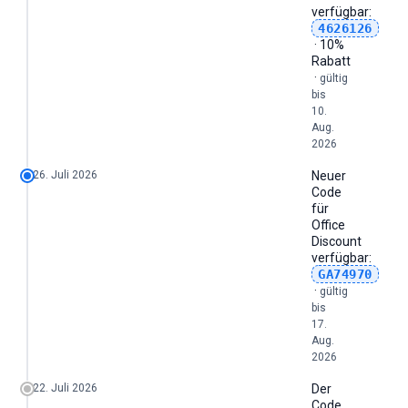
verfügbar:
4626126
· 10%
Rabatt
·
gültig
bis
10.
Aug.
2026
26. Juli 2026
Neuer
Code
für
Office
Discount
verfügbar:
GA74970
·
gültig
bis
17.
Aug.
2026
22. Juli 2026
Der
Code