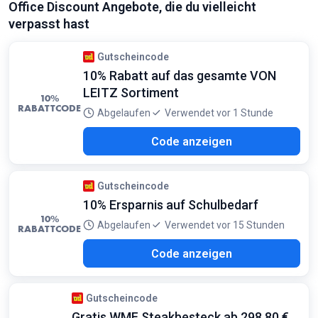
Office Discount Angebote, die du vielleicht
Gilt nur für das abgebildete Meeting-Set Kaffeetisch
verpasst hast
Gutscheincode
10% Rabatt auf das gesamte VON
LEITZ Sortiment
10%
RABATTCODE
Abgelaufen
Verwendet vor 1 Stunde
123
Code anzeigen
Gutscheincode
10% Ersparnis auf Schulbedarf
10%
Abgelaufen
Verwendet vor 15 Stunden
RABATTCODE
122
Code anzeigen
Gutscheincode
Gratis WMF Steakbesteck ab 298,80 €