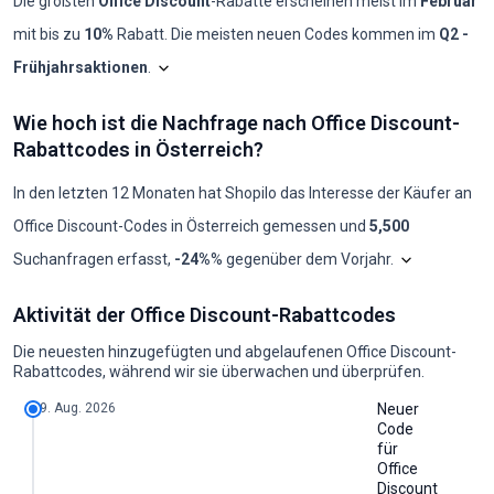
Die größten
Office Discount
-Rabatte erscheinen meist im
Februar
mit bis zu
10%
Rabatt. Die meisten neuen Codes kommen im
Q2 -
Frühjahrsaktionen
.
Shopilo sichtet laufend die
Office Discount
-Angebo
Office Discount: Cod
Wie hoch ist die Nachfrage nach Office Discount-
Monat
Neue Codes
Max. Rabatt
Min. Rabatt
Codes ≥50%
Codes ≥70%
Rabattcodes in Österreich?
2025-08
0
-
-
0
0
2025-09
0
-
-
0
0
2025-10
0
-
-
0
0
In den letzten 12 Monaten hat Shopilo das Interesse der Käufer an
2025-11
0
-
-
0
0
Office Discount
-Codes in
Österreich
gemessen und
5,500
2025-12
0
-
-
0
0
2026-01
0
-
-
0
0
Das Diagramm z
Suchanfragen erfasst
,
-24%
% gegenüber dem Vorjahr
.
2026-02
1
10%
10%
0
0
2026-03
0
-
-
0
0
Wie hoch ist die Nachfrage nach Office Discount-Rabattcodes in Öster
2026-04
0
-
-
0
0
Aktivität der Office Discount-Rabattcodes
Jahr
Jän
Feb
Mär
Apr
Mai
Jun
Jul
Aug
Sep
Okt
Nov
2026-05
1
10%
10%
0
0
2024
480
480
480
480
480
480
590
480
480
480
720
2026-06
1
10%
10%
0
0
Die neuesten hinzugefügten und abgelaufenen Office Discount-
2025
880
480
590
1000
590
590
480
390
480
480
390
2026-07
1
10%
10%
0
0
Rabattcodes, während wir sie überwachen und überprüfen.
2026
390
320
480
590
371
371
302
245
302
-
-
2026-08
1
10%
10%
0
0
9. Aug. 2026
Neuer
Code
für
Office
Discount