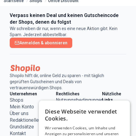
Startseite
Shops
Office Discount
Verpass keinen Deal und keinen Gutscheincode
der Shops, denen du folgst
Wir schreiben dir nur, wenn es eine neue Aktion gibt. Kein
Spam. Jederzeit abbestellbar.
Anmelden & abonnieren
Shopilo hilft dir, online Geld zu sparen - mit täglich
geprüften Gutscheinen und Deals von
vertrauenswürdigen Shops.
Unternehmen
Rechtliches
Nützliche
Shops
Nutzungsbedingungen
Links
ECC
Mein Konto
Impressum
Diese Webseite verwendet
Österreich
Über uns
Datenschutzerklärung
Cookies.
Redaktionelle
Cookie-
Grundsätze
Richtlinie
Wir verwenden Cookies, um Inhalte und
Kontakt
Anzeigen zu personalisieren und unseren