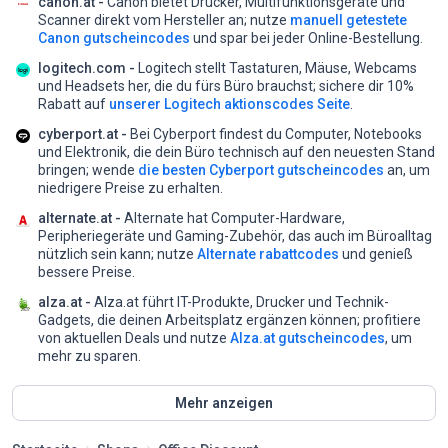
canon.at -
Canon bietet Drucker, Multifunktionsgeräte und
Scanner direkt vom Hersteller an;
nutze
manuell getestete
Canon gutscheincodes
und spar bei jeder Online-Bestellung.
logitech.com -
Logitech stellt Tastaturen, Mäuse, Webcams
und Headsets her, die du fürs Büro brauchst;
sichere dir 10%
Rabatt auf
unserer Logitech aktionscodes Seite
.
cyberport.at -
Bei Cyberport findest du Computer, Notebooks
und Elektronik, die dein Büro technisch auf den neuesten Stand
bringen;
wende
die besten Cyberport gutscheincodes
an, um
niedrigere Preise zu erhalten.
alternate.at -
Alternate hat Computer-Hardware,
Peripheriegeräte und Gaming-Zubehör, das auch im Büroalltag
nützlich sein kann;
nutze
Alternate rabattcodes
und genieß
bessere Preise.
alza.at -
Alza.at führt IT-Produkte, Drucker und Technik-
Gadgets, die deinen Arbeitsplatz ergänzen können;
profitiere
von aktuellen Deals und nutze
Alza.at gutscheincodes
, um
mehr zu sparen.
Mehr anzeigen