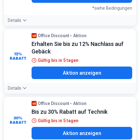
*siehe Bedingungen
Details
Angebotsdetails:
Achten Sie auf die wöchentlich
Office Discount
Aktion
wechselnden 'Wochenknüller' für maximale Ersparnisse auf
Erhalten Sie bis zu 12% Nachlass auf
Markenartikel
Bedingungen:
Gebäck
12%
Nur für gewerbliche Kunden in Österreich. Preise verstehen
RABATT
Gültig bis in 5 tagen
sich zzgl. MwSt
Aktion anzeigen
Details
Office Discount
Aktion
Bis zu 30% Rabatt auf Technik
30%
Gültig bis in 5 tagen
RABATT
Aktion anzeigen