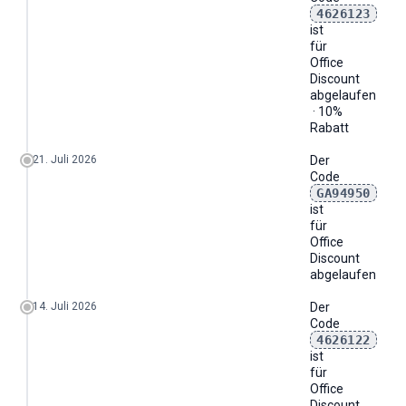
4626123
ist
für
Office
Discount
abgelaufen
· 10%
Rabatt
21. Juli 2026
Der
Code
GA94950
ist
für
Office
Discount
abgelaufen
14. Juli 2026
Der
Code
4626122
ist
für
Office
Discount