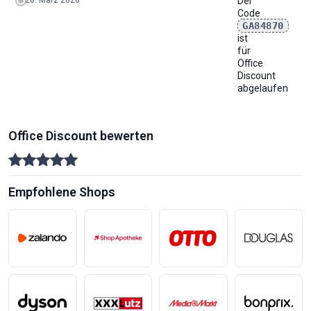
28. März 2026
Der
Code
GA84870
ist
für
Office
Discount
abgelaufen
Office Discount bewerten
Empfohlene Shops