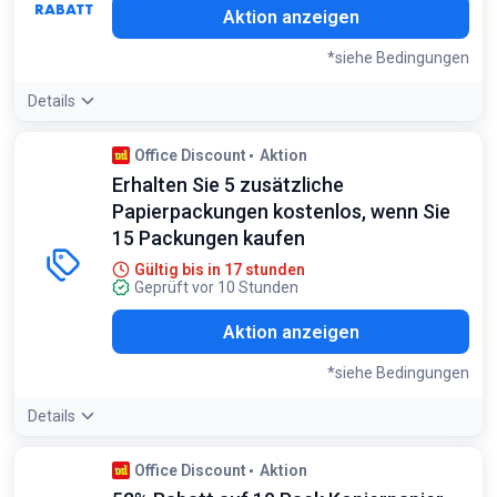
RABATT
Aktion anzeigen
*siehe Bedingungen
Details
Angebotsdetails:
Kombinieren Sie Aktionsartikel mit Gratis-
Office Discount
Aktion
Beigaben, um den Gesamtwert Ihres Einkaufs zu
Erhalten Sie 5 zusätzliche
maximieren
Bedingungen:
Papierpackungen kostenlos, wenn Sie
Nur für gewerbliche Kunden. Solange der Vorrat reicht
15 Packungen kaufen
Gültig bis in 17 stunden
Geprüft vor 10 Stunden
Aktion anzeigen
*siehe Bedingungen
Details
Bedingungen:
Office Discount
Aktion
Nur beim Kauf von 15 Papierpaketen. Gilt für ausgewählte