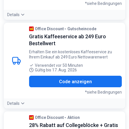
*siehe Bedingungen
Details
Bedingungen:
Office Discount
Gutscheincode
Nur einmal pro Kunde gültig
Gratis Kaffeeservice ab 249 Euro
Bestellwert
Erhalten Sie ein kostenloses Kaffeeservice zu
Ihrem Einkauf ab 249 Euro Nettowarenwert
Verwendet vor 50 Minuten
Gültig bis 17. Aug. 2026
970
Code anzeigen
*siehe Bedingungen
Details
Bedingungen:
Office Discount
Aktion
Gilt solange der Vorrat reicht. Einmalig pro Kunde nutzbar.
28% Rabatt auf Collegeblöcke + Gratis
Bei Retouren muss das Geschenk beigelegt werden