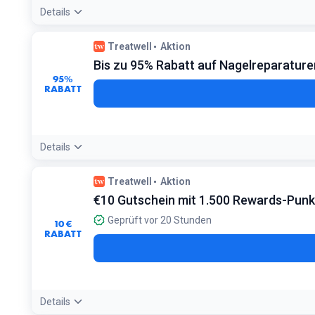
Details
Angebotsdetails:
Besonders hohe Rabatte gibt es auf Paar
Treatwell
Aktion
Bedingungen:
Bis zu 95% Rabatt auf Nagelreparaturen
Der Rabatt variiert je nach Uhrzeit und gewählter Behandl
95%
RABATT
Details
Angebotsdetails:
Kombiniere kleine Reparatur-Services mit 
Treatwell
Aktion
Bedingungen:
€10 Gutschein mit 1.500 Rewards-Pun
Gilt für ausgewählte Dienstleistungen während Last-Minut
Geprüft vor 20 Stunden
10 €
RABATT
Details