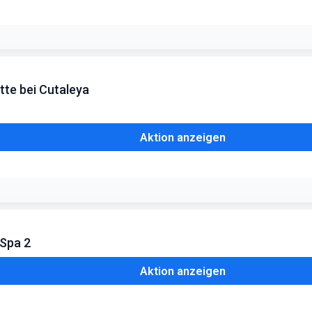
tigen Erhalt per E-Mail, ideal als Last-Minute-Geschenk
tte bei Cutaleya
Aktion anzeigen
inem Termin, um die Nebenzeiten-Rabatte effizient zu nutzen
 Spa 2
Aktion anzeigen