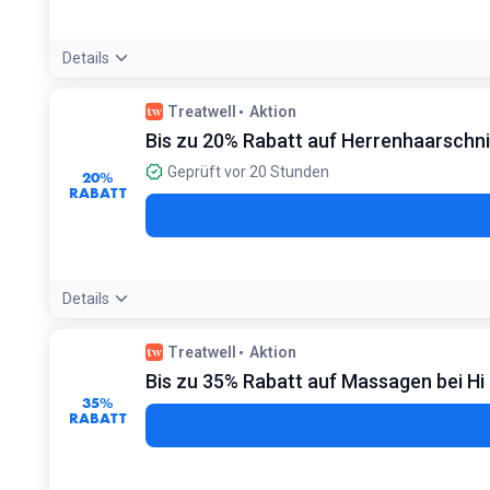
Details
Angebotsdetails:
Wähle den digitalen Gutschein für den sofor
Treatwell
Aktion
Bedingungen:
Bis zu 20% Rabatt auf Herrenhaarschni
Geschenkkarten sind ab Kaufdatum 5 Jahre lang gültig
Geprüft vor 20 Stunden
20%
RABATT
Details
Angebotsdetails:
Kombiniere Haarschnitt und Bartpflege in e
Treatwell
Aktion
Bedingungen:
Bis zu 35% Rabatt auf Massagen bei Hi
Gilt für Herren-Services während der Nebenzeiten
35%
RABATT