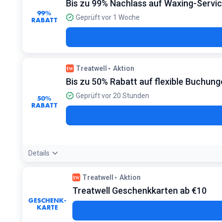
Bis zu 99% Nachlass auf Waxing-Servi
99%
Geprüft vor 1 Woche
RABATT
Treatwell
Aktion
Bis zu 50% Rabatt auf flexible Buchun
Geprüft vor 20 Stunden
50%
RABATT
Details
Angebotsdetails:
Suche gezielt nach Terminen an Wochentage
Treatwell
Aktion
Bedingungen:
Treatwell Geschenkkarten ab €10
Nur bei teilnehmenden Salons für Last-Minute- oder Neben
GESCHENK-
KARTE