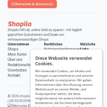
Anmelden & abonnieren
Shopilo hilft dir, online Geld zu sparen - mit täglich
geprüften Gutscheinen und Deals von
vertrauenswürdigen Shops.
Unternehmen
Rechtliches
Nützliche
Shops
Nutzungsbedingungen
Links
ECC
Mein Konto
Impressum
Diese Webseite verwendet
Österreich
Über uns
Datenschutzerklärung
Cookies.
Redaktionelle
Cookie-
Grundsätze
Richtlinie
Wir verwenden Cookies, um Inhalte und
Kontakt
Anzeigen zu personalisieren und unseren
Datenverkehr zu analysieren. Wir geben
Informationen über Ihre Nutzung unserer
Website auch an unsere Werbe- und
Analysepartner weiter, die diese
© 2026 shopilo.at.
Betrieben von DontPayFull SRL
möglicherweise mit anderen Informationen
| UID RO35294618.
Alle Rechte vorbehalten.
kombinieren, die Sie ihnen bereitgestellt