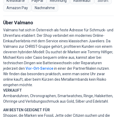
Kreditkarte
PayPal
Rechnung
Ratenkauf
Sofort
Amazon Pay
Nachnahme
Über Valmano
Valmano hat sich in Österreich als feste Adresse für Schmuck- und
Uhrenfans etabliert. Der Shop verbindet ein modernes Online-
Einkaufserlebnis mit dem Service eines klassischen Juweliers. Da
Valmano zur CHRIST-Gruppe gehört, profitieren Kunden von einem
cleveren hybriden Modell: Du suchst dir Marken wie Tommy Hilfiger,
Michael Kors oder Casio bequem online aus, kannst aber bei
technischen Dingen wie Batteriewechseln oder Reparaturen
jederzeit den
Vor-Ort-Service
in einer der Partnerfilialen nutzen.
Wir finden das besonders praktisch, wenn man seine Uhr zwar
online kauft, aber beim Kürzen des Metallarmbands kein Risiko
eingehen möchte.
VERKAUFT
Armbanduhren, Chronographen, Smartwatches, Ringe, Halsketten,
Ohrringe und Verlobungsschmuck aus Gold, Silber und Edelstahl.
AM BESTEN GEEIGNET FÜR
Shopper, die Marken wie Fossil, Jette oder Citizen suchen und die