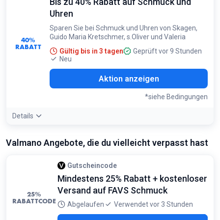
Bis zu 40% Rabatt auf Schmuck und
Uhren
Sparen Sie bei Schmuck und Uhren von Skagen,
Guido Maria Kretschmer, s.Oliver und Valeria
40%
RABATT
Gültig bis in 3 tagen
Geprüft vor 9 Stunden
Neu
Aktion anzeigen
*siehe Bedingungen
Details
Bedingungen:
Valmano Angebote, die du vielleicht verpasst hast
Gültig für ausgewählte Artikel der genannten Marken
Gutscheincode
Mindestens 25% Rabatt + kostenloser
Versand auf FAVS Schmuck
25%
RABATTCODE
Abgelaufen
Verwendet vor 3 Stunden