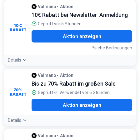
Angebotsdetails:
Uhrensets enthalten oft ein passendes
Valmano
Aktion
Armband oder ein Ersatzband und bieten damit einen
10€ Rabatt bei Newsletter-Anmeldung
deutlich besseren Wert als der Einzelkauf
Bedingungen:
Geprüft vor 5 Stunden
10 €
Nur gültig für ausgewählte Sets und solange der Vorrat
RABATT
reicht
Aktion anzeigen
*siehe Bedingungen
Details
Angebotsdetails:
Der Gutschein ist ideal für hochwertige
Valmano
Aktion
Uhren ab 120€, da er nicht mit Sale-Aktionen kombinierbar
Bis zu 70% Rabatt im großen Sale
ist
Bedingungen:
70%
Geprüft
Verwendet vor 6 Stunden
RABATT
Mindestbestellwert 120€. Nicht gültig für
Geschenkgutscheine, Smartwatches und Fitnesstracker
Aktion anzeigen
Details
Angebotsdetails:
Halte im Sale-Bereich Ausschau nach
Valmano
Aktion
'2nd Chance' Artikeln – dabei handelt es sich um B-Ware mit