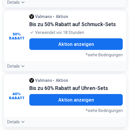
Details
Angebotsdetails:
Nutze die Preisfilter-Seiten, um
Valmano
Aktion
hochwertige Marken wie Fossil oder Skagen in einem
Bis zu 50% Rabatt auf Schmuck-Sets
erschwinglichen Preisrahmen zu finden
Verwendet vor 18 Stunden
50%
RABATT
Aktion anzeigen
*siehe Bedingungen
Details
Angebotsdetails:
Sets von Marken wie Esprit oder Michael
Valmano
Aktion
Kors sind häufig um über 50% gegenüber den
Bis zu 60% Rabatt auf Uhren-Sets
Einzelverkaufspreisen reduziert
60%
Bedingungen:
RABATT
Aktion anzeigen
Nur auf gekennzeichnete Artikel
*siehe Bedingungen
Details