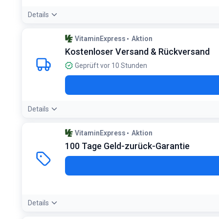
Details
Angebotsdetails:
Achten Sie auf das Mindesthaltbarkeitsdat
VitaminExpress
Aktion
Bedingungen:
Kostenloser Versand & Rückversand
Nur solange der Vorrat reicht
Geprüft vor 10 Stunden
Details
Angebotsdetails:
VitaminExpress bietet in der Regel ab eine
VitaminExpress
Aktion
100 Tage Geld-zurück-Garantie
Details