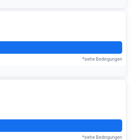
m maximal zu sparen
BNA
*siehe Bedingungen
K63
*siehe Bedingungen