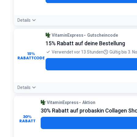
Details
Bedingungen:
VitaminExpress
Gutscheincode
Beschränkt auf Bestseller-Produkte. Angebot gültig solange
15% Rabatt auf deine Bestellung
Verwendet vor 13 Stunden
Gültig bis 3. N
15%
RABATTCODE
Details
Bedingungen:
VitaminExpress
Aktion
Nur einmal pro Kunde einlösbar. Nicht mit anderen Rabatte
30% Rabatt auf probaskin Collagen Sh
30%
RABATT