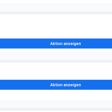
um, da dieser hohe Rabatt oft bei zeitnahem Ablauf gewährt wird
Aktion anzeigen
m gewissen Bestellwert kostenlosen Versand an, was die Ersparnis bei 
Aktion anzeigen