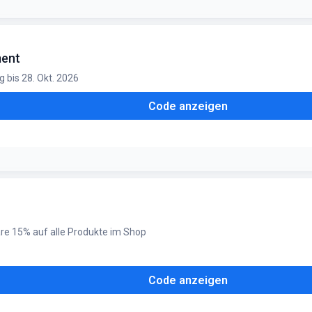
icht bereits durch Mengenrabatte oder das Spar-Abo reduziert sind, u
ment
ar
ig bis 28. Okt. 2026
Code anzeigen
nd nicht mit weiteren Angeboten kombinierbar
re 15% auf alle Produkte im Shop
Code anzeigen