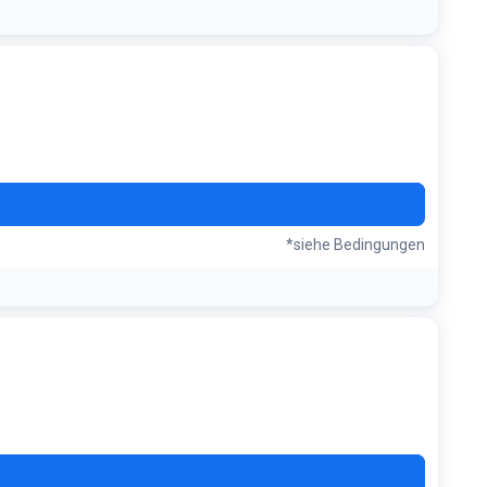
J21
*siehe Bedingungen
B92