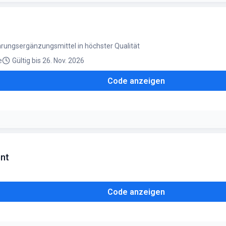
ahrungsergänzungsmittel in höchster Qualität
e
Gültig bis 26. Nov. 2026
Code anzeigen
o Kunde nur einmal einlösbar
ent
Code anzeigen