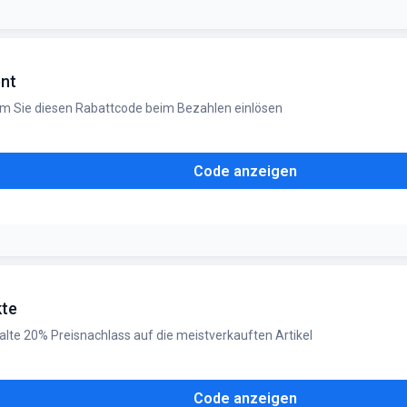
ig solange der Vorrat reicht
ent
em Sie diesen Rabattcode beim Bezahlen einlösen
Code anzeigen
kte
lte 20% Preisnachlass auf die meistverkauften Artikel
Code anzeigen