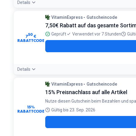
Details
Angebotsdetails:
Nutzen Sie diesen Code für Produkte, die n
VitaminExpress
Gutscheincode
Bedingungen:
7,50€ Rabatt auf das gesamte Sorti
Nicht mit anderen Rabatten oder Aktionscodes kombinierb
Geprüft
Verwendet vor 7 Stunden
Gült
50
7
€
RABATTCODE
Details
Bedingungen:
VitaminExpress
Gutscheincode
Ab 30€ Bestellwert gültig. Nur einmal pro Kunde nutzbar u
15% Preisnachlass auf alle Artikel
Nutze diesen Gutschein beim Bezahlen und spa
15%
Gültig bis 23. Sep. 2026
RABATTCODE