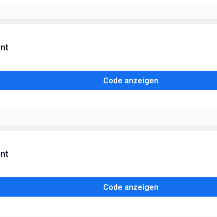
boten kombinierbar. Bei Retouren erfolgt eine anteilige Verrechnung d
ent
Code anzeigen
ent
Code anzeigen