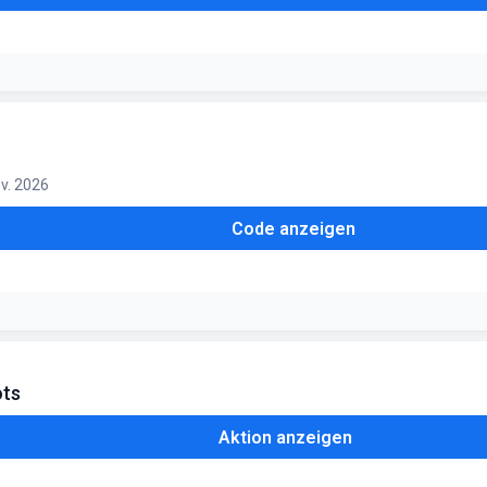
 der Vorrat reicht
ov. 2026
Code anzeigen
n kombinierbar
ots
Aktion anzeigen