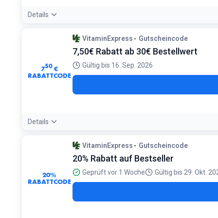
Details
Bedingungen:
VitaminExpress
Gutscheincode
Gilt nicht in Verbindung mit anderen Rabatten
7,50€ Rabatt ab 30€ Bestellwert
Gültig bis 16. Sep. 2026
50
7
€
RABATTCODE
Details
Bedingungen:
VitaminExpress
Gutscheincode
Mindestbestellwert: 30€
20% Rabatt auf Bestseller
Geprüft vor 1 Woche
Gültig bis 29. Okt. 2
20%
RABATTCODE