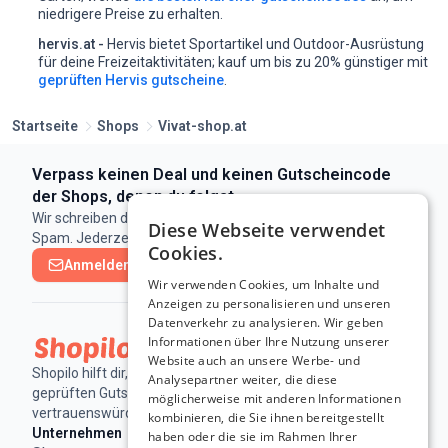
niedrigere Preise zu erhalten.
hervis.at -
Hervis bietet Sportartikel und Outdoor-Ausrüstung
für deine Freizeitaktivitäten;
kauf um bis zu 20% günstiger mit
geprüften Hervis gutscheine
.
Startseite
Shops
Vivat-shop.at
Verpass keinen Deal und keinen Gutscheincode
der Shops, denen du folgst
Wir schreiben dir nur, wenn es eine neue Aktion gibt. Kein
Diese Webseite verwendet
Spam. Jederzeit abbestellbar.
Cookies.
Anmelden & abonnieren
Wir verwenden Cookies, um Inhalte und
Anzeigen zu personalisieren und unseren
Datenverkehr zu analysieren. Wir geben
Informationen über Ihre Nutzung unserer
Website auch an unsere Werbe- und
Shopilo hilft dir, online Geld zu sparen - mit täglich
Analysepartner weiter, die diese
geprüften Gutscheinen und Deals von
möglicherweise mit anderen Informationen
vertrauenswürdigen Shops.
kombinieren, die Sie ihnen bereitgestellt
Unternehmen
Rechtliches
Nützliche
haben oder die sie im Rahmen Ihrer