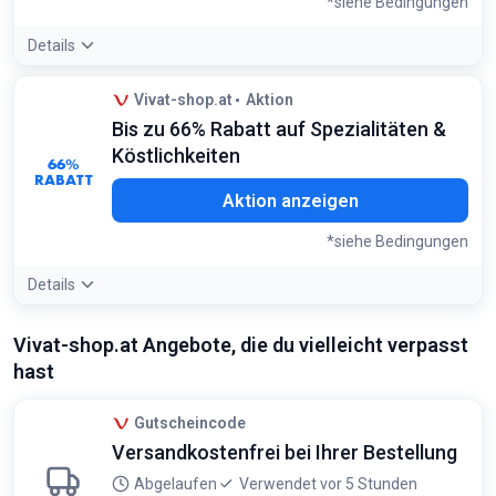
*siehe Bedingungen
Details
Angebotsdetails:
Hier finden Sie oft hochwertige Bildbände
Vivat-shop.at
Aktion
oder Biographien zu einem Bruchteil des Originalpreises
Bis zu 66% Rabatt auf Spezialitäten &
Bedingungen:
Köstlichkeiten
Nur auf ausgewählte Titel im Bereich Buch-Angebote
66%
RABATT
Aktion anzeigen
*siehe Bedingungen
Details
Angebotsdetails:
Schauen Sie nach saisonalen Artikeln wie
Vivat-shop.at Angebote, die du vielleicht verpasst
Gebäckdosen oder Tee-Sets, um Vorräte günstig
hast
aufzufüllen
Bedingungen:
Nur auf markierte Artikel in der Kategorie Genusswelten
Gutscheincode
Angebote
Versandkostenfrei bei Ihrer Bestellung
Abgelaufen
Verwendet vor 5 Stunden