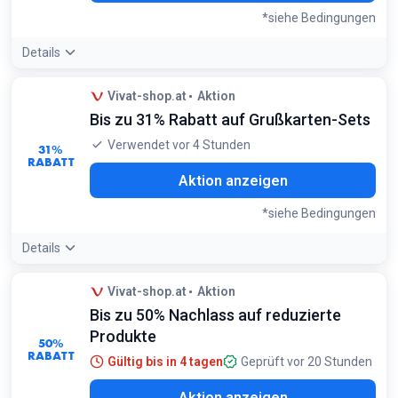
*siehe Bedingungen
Details
Angebotsdetails:
Nutzen Sie diese Rabatte während der
Vivat-shop.at
Aktion
Fastenzeit für natürliche Heilmittel und Ratgeber
Bis zu 31% Rabatt auf Grußkarten-Sets
Bedingungen:
Gilt für ausgewählte Produkte in der Kategorie Hildegard
Verwendet vor 4 Stunden
31%
RABATT
Aktion anzeigen
*siehe Bedingungen
Details
Angebotsdetails:
Der Kauf von Sets ist deutlich günstiger
Vivat-shop.at
Aktion
als der Einzelkauf von Karten; decken Sie sich mit Vorrat für
Bis zu 50% Nachlass auf reduzierte
das ganze Jahr ein
Bedingungen:
Produkte
50%
Gültig für speziell markierte 5er- oder 12er-Kartensets
RABATT
Gültig bis in 4 tagen
Geprüft vor 20 Stunden
Aktion anzeigen