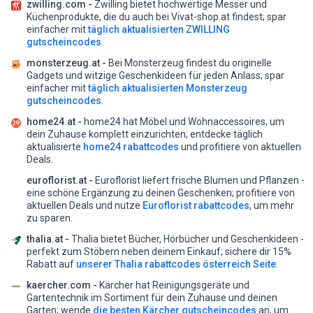
zwilling.com -
Zwilling bietet hochwertige Messer und
Küchenprodukte, die du auch bei Vivat-shop.at findest;
spar
einfacher mit
täglich aktualisierten ZWILLING
gutscheincodes
.
monsterzeug.at -
Bei Monsterzeug findest du originelle
Gadgets und witzige Geschenkideen für jeden Anlass;
spar
einfacher mit
täglich aktualisierten Monsterzeug
gutscheincodes
.
home24.at -
home24 hat Möbel und Wohnaccessoires, um
dein Zuhause komplett einzurichten;
entdecke täglich
aktualisierte
home24 rabattcodes
und profitiere von aktuellen
Deals.
euroflorist.at -
Euroflorist liefert frische Blumen und Pflanzen -
eine schöne Ergänzung zu deinen Geschenken;
profitiere von
aktuellen Deals und nutze
Euroflorist rabattcodes
, um mehr
zu sparen.
thalia.at -
Thalia bietet Bücher, Hörbücher und Geschenkideen -
perfekt zum Stöbern neben deinem Einkauf;
sichere dir 15%
Rabatt auf
unserer Thalia rabattcodes österreich Seite
.
kaercher.com -
Kärcher hat Reinigungsgeräte und
Gartentechnik im Sortiment für dein Zuhause und deinen
Garten;
wende
die besten Kärcher gutscheincodes
an, um