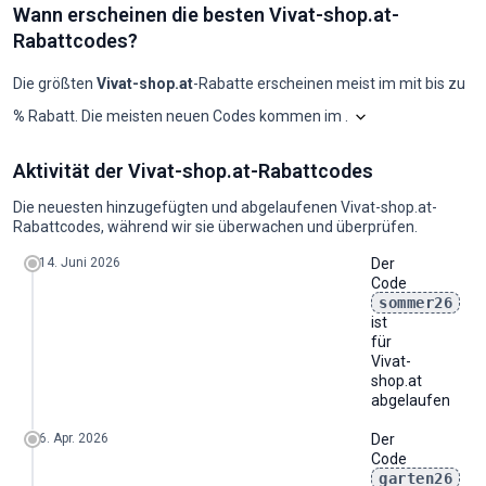
Wann erscheinen die besten Vivat-shop.at-
Rabattcodes?
Die größten
Vivat-shop.at
-Rabatte erscheinen meist im
mit bis zu
%
Rabatt. Die meisten neuen Codes kommen im
.
Shopilo sichtet lauf
Vivat-shop.at: Codes pro Monat, l
Aktivität der Vivat-shop.at-Rabattcodes
Monat
Neue Codes
Max. Rabatt
Min. Rabatt
Codes ≥50%
Codes ≥70%
2025-08
0
-
-
0
0
Die neuesten hinzugefügten und abgelaufenen Vivat-shop.at-
2025-09
0
-
-
0
0
Rabattcodes, während wir sie überwachen und überprüfen.
2025-10
0
-
-
0
0
2025-11
0
-
-
0
0
14. Juni 2026
Der
2025-12
0
-
-
0
0
Code
2026-01
0
-
-
0
0
sommer26
2026-02
0
-
-
0
0
ist
2026-03
0
-
-
0
0
für
2026-04
0
-
-
0
0
Vivat-
2026-05
0
-
-
0
0
shop.at
2026-06
0
-
-
0
0
abgelaufen
2026-07
0
-
-
0
0
2026-08
0
-
-
0
0
6. Apr. 2026
Der
Code
garten26