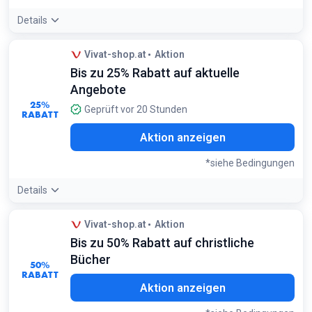
Details
Angebotsdetails:
Diese Angebote gelten oft nur für
Vivat-shop.at
Aktion
Einzelstücke oder geringe Restmengen – bei Interesse
Bis zu 25% Rabatt auf aktuelle
sollten Sie schnell zugreifen
Bedingungen:
Angebote
Nur auf markierte Artikel in der Kategorie 50% - 75%
25%
Geprüft vor 20 Stunden
RABATT
Preisvorteil
Aktion anzeigen
*siehe Bedingungen
Details
Angebotsdetails:
Ideal für Neuerscheinungen oder
Vivat-shop.at
Aktion
saisonale Dekoartikel, die bereits kurz nach Einführung
Bis zu 50% Rabatt auf christliche
reduziert wurden
Bedingungen:
Bücher
50%
Nur auf Artikel in der Kategorie 10% - 25% Preisvorteil
RABATT
Aktion anzeigen