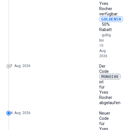
Yves
Rocher
verfügbar:
GOLDEN50
· 50%
Rabatt
·
gültig
bis
10.
Aug.
2026
7. Aug. 2026
Der
Code
MONOI08
ist
für
Yves
Rocher
abgelaufen
4. Aug. 2026
Neuer
Code
für
Yves