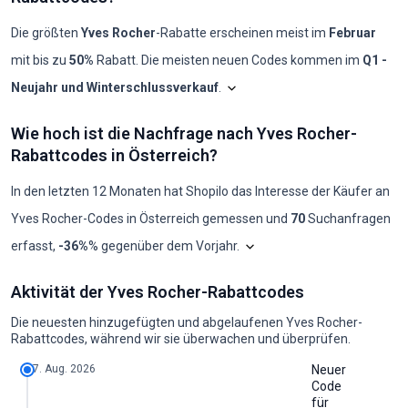
Die größten
Yves Rocher
-Rabatte erscheinen meist im
Februar
mit bis zu
50%
Rabatt. Die meisten neuen Codes kommen im
Q1 -
Neujahr und Winterschlussverkauf
.
Shopilo sichtet laufend die
Yves 
Yves Rocher: Code
Wie hoch ist die Nachfrage nach Yves Rocher-
Monat
Neue Codes
Max. Rabatt
Min. Rabatt
Codes ≥50%
Codes ≥70%
Rabattcodes in Österreich?
2025-08
0
-
-
0
0
2025-09
0
-
-
0
0
2025-10
0
-
-
0
0
In den letzten 12 Monaten hat Shopilo das Interesse der Käufer an
2025-11
0
-
-
0
0
Yves Rocher
-Codes in
Österreich
gemessen und
70
Suchanfragen
2025-12
0
-
-
0
0
2026-01
1
10%
10%
0
0
Das Diagramm zeigt unsere mo
erfasst
,
-36%
% gegenüber dem Vorjahr
.
2026-02
1
50%
50%
1
0
2026-03
1
50%
50%
1
0
Wie hoch ist die Nachfrage nach Yves Rocher-Rabattcodes in Österre
2026-04
1
20%
20%
0
0
Aktivität der Yves Rocher-Rabattcodes
Jahr
Jän
Feb
Mär
Apr
Mai
Jun
Jul
Aug
Sep
Okt
Nov
D
2026-05
1
50%
50%
1
0
2024
10
10
10
10
10
10
0
10
10
10
10
10
2026-06
0
-
-
0
0
Die neuesten hinzugefügten und abgelaufenen Yves Rocher-
2025
10
10
10
10
10
10
10
10
0
10
0
10
2026-07
1
50%
10%
1
0
Rabattcodes, während wir sie überwachen und überprüfen.
2026
10
0
0
0
0
0
0
0
0
-
-
-
2026-08
1
50%
50%
1
0
7. Aug. 2026
Neuer
Code
für