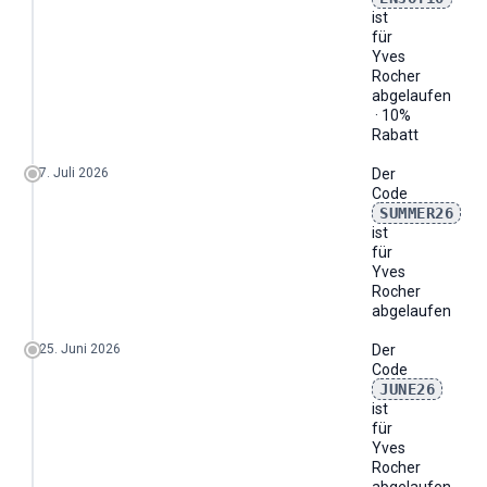
ist
für
Yves
Rocher
abgelaufen
· 10%
Rabatt
7. Juli 2026
Der
Code
SUMMER26
ist
für
Yves
Rocher
abgelaufen
25. Juni 2026
Der
Code
JUNE26
ist
für
Yves
Rocher