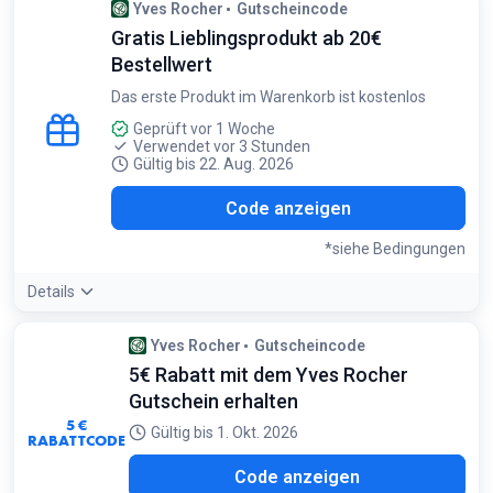
Yves Rocher
Gutscheincode
Ausgenommen NICE PRICE-Produkte, Outlet-Artikel, Sets,
Gratis Lieblingsprodukt ab 20€
Geschenksets und limitierte Editionen. Nicht kombinierbar
Bestellwert
mit anderen Rabattcodes. Nur einmal pro Bestellung
einlösbar. Mindestbestellwert 10€
Das erste Produkt im Warenkorb ist kostenlos
Geprüft vor 1 Woche
Verwendet vor 3 Stunden
Gültig bis 22. Aug. 2026
DAY
Code anzeigen
*siehe Bedingungen
Details
Bedingungen:
Yves Rocher
Gutscheincode
Gültig auf das gesamte Sortiment, ausgenommen Sets,
5€ Rabatt mit dem Yves Rocher
Limited Edition, Aufhellende Kurpflege und Adventskalender.
Gutschein erhalten
Mindestbestellwert 20€. Nur einmal pro Person einlösbar
5 €
Gültig bis 1. Okt. 2026
RABATTCODE
OME
Code anzeigen