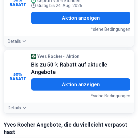
Geprüft vor 6 Stunden
RABATT
Gültig bis 24. Aug. 2026
Aktion anzeigen
*siehe Bedingungen
Details
Bedingungen:
Yves Rocher
Aktion
Gilt nur beim Kauf von 5 frei wählbaren Produkten
Bis zu 50 % Rabatt auf aktuelle
Angebote
50%
RABATT
Aktion anzeigen
*siehe Bedingungen
Details
Angebotsdetails:
Fast das gesamte Sortiment ist
Yves Rocher Angebote, die du vielleicht verpasst
regelmäßig reduziert; vergleiche die Katalogpreise mit den
hast
aktuellen Online-Preisen
Bedingungen: