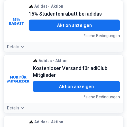
Adidas
Aktion
15% Studentenrabatt bei adidas
15%
RABATT
Aktion anzeigen
*siehe Bedingungen
Details
Angebotsdetails:
Verifiziere deinen Studentenstatus über
Adidas
Aktion
UNiDAYS, um dir den exklusiven Rabattcode zu sichern
Kostenloser Versand für adiClub
Bedingungen:
Mitglieder
Nur für verifizierte Studenten über UNiDAYS. Es gelten die
NUR FÜR
Geschäftsbedingungen
MITGLIEDER
Aktion anzeigen
*siehe Bedingungen
Details
Angebotsdetails:
Logge dich vor der Bestellung in dein
Adidas
Aktion
adiClub-Konto ein, um die Versandkosten automatisch zu