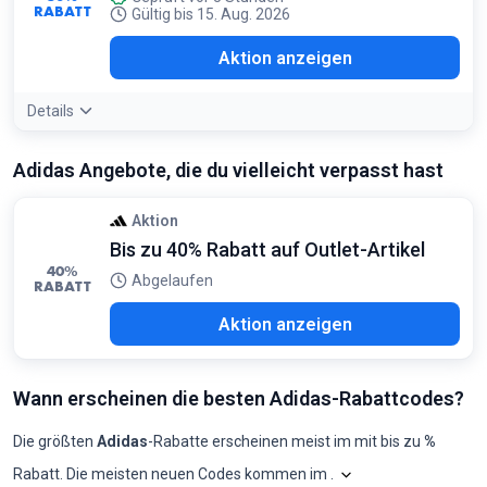
RABATT
Nur für ausgewählte Performance-Laufschuhe und
Gültig bis 15. Aug. 2026
Wanderschuhe verfügbar
Aktion anzeigen
Details
Adidas Angebote, die du vielleicht verpasst hast
Aktion
Bis zu 40% Rabatt auf Outlet-Artikel
40%
Abgelaufen
RABATT
Aktion anzeigen
Wann erscheinen die besten Adidas-Rabattcodes?
Die größten
Adidas
-Rabatte erscheinen meist im
mit bis zu
%
Rabatt. Die meisten neuen Codes kommen im
.
Shopilo sichtet laufen