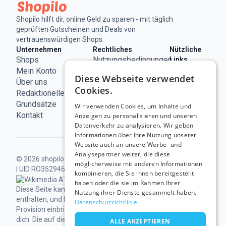
Shopilo hilft dir, online Geld zu sparen - mit täglich
geprüften Gutscheinen und Deals von
vertrauenswürdigen Shops.
Unternehmen
Rechtliches
Nützliche
Shops
Nutzungsbedingungen
Links
ECC
Mein Konto
Impressum
Diese Webseite verwendet
Österreich
Über uns
Datenschutzerklärung
Cookies.
Redaktionelle
Cookie-
Grundsätze
Richtlinie
Wir verwenden Cookies, um Inhalte und
Kontakt
Anzeigen zu personalisieren und unseren
Datenverkehr zu analysieren. Wir geben
Informationen über Ihre Nutzung unserer
Website auch an unsere Werbe- und
Analysepartner weiter, die diese
© 2026 shopilo.at.
Betrieben von DontPayFull SRL
möglicherweise mit anderen Informationen
| UID RO35294618.
Alle Rechte vorbehalten.
kombinieren, die Sie ihnen bereitgestellt
haben oder die sie im Rahmen Ihrer
Diese Seite kann Links zu unseren Partnern
Nutzung ihrer Dienste gesammelt haben.
enthalten, und Einkäufe darüber können uns eine
Datenschutzrichtlinie
Provision einbringen, ohne zusätzliche Kosten für
dich.
Die auf dieser Website erscheinenden
ALLE AKZEPTIEREN