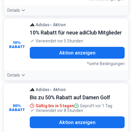
Details
Angebotsdetails:
Schau regelmäßig im Outlet vorbei, da
Adidas
Aktion
adidas das ganze Jahr über neue Styles aus den Bereichen
10% Rabatt für neue adiClub Mitglieder
Originals und Performance mit bis zu 50% Preisnachlass
hinzufügt
Verwendet vor 5 Stunden
10%
Bedingungen:
RABATT
Gilt nur für ausgewählte Artikel im Outlet-Bereich
Aktion anzeigen
*siehe Bedingungen
Details
Angebotsdetails:
Melde dich kostenlos für den adiClub an
Adidas
Aktion
und du erhältst sofort einen 10% Willkommensgutschein für
Bis zu 50% Rabatt auf Damen Golf
deinen nächsten Einkauf
Bedingungen:
50%
Gültig bis in 5 tagen
Geprüft vor 1 Tag
RABATT
Gilt nur für neue Mitglieder bei der ersten Anmeldung zum
Verwendet vor 8 Stunden
adiClub
Aktion anzeigen