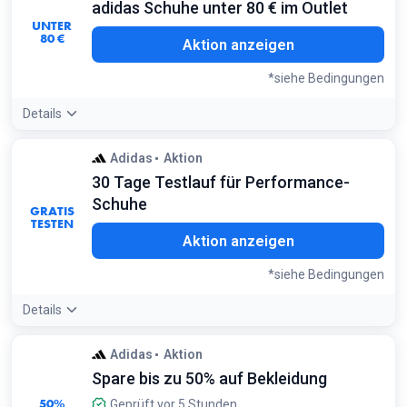
adidas Schuhe unter 80 € im Outlet
sparen
UNTER
Bedingungen:
80 €
Aktion anzeigen
Gilt für Standardversand innerhalb Österreichs für
eingeloggte Mitglieder
*siehe Bedingungen
Details
Angebotsdetails:
Nutze diesen Filter im Outlet, um schnell
Adidas
Aktion
preiswerte Sneaker und Sportschuhe zu finden, die bereits
30 Tage Testlauf für Performance-
stark reduziert sind
Bedingungen:
Schuhe
GRATIS
Gilt für ausgewählte Schuhmodelle im Outlet-Bereich
TESTEN
Aktion anzeigen
*siehe Bedingungen
Details
Angebotsdetails:
Achte auf das Label '30 Tage testen' bei
Adidas
Aktion
Top-Modellen wie dem Ultraboost oder Terrex, um sie unter
Spare bis zu 50% auf Bekleidung
realen Bedingungen auszuprobieren
Bedingungen:
50%
Geprüft vor 5 Stunden