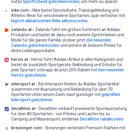
nutze
SportScheck gutscheincodes
, um mehr zu sparen.
nike.com -
Nike bietet Sportschuhe, Trainingskleidung und
Athletic Wear für verschiedene Sportarten;
spar einfacher mit
täglich aktualisierten Nike aktionscodes
.
zalando.at -
Zalando führt ein großes Sortiment an Adidas-
Produkten und bietet dir dazu noch weitere Sportmarken und
Mode für die ganze Familie;
probier jetzt
die neuesten
Zalando gutscheincodes
und sichere dir bessere Preise für
deine Lieblingsprodukte.
hervis.at -
Hervis führt Adidas-Artikel in allen Kategorien und
bietet dir zusätzlich Sportgeräte, Bekleidung und Schuhe für
jede Sportart;
schnapp dir jetzt 20% Rabatt mit
den neuesten
Hervis gutscheine
.
intersport.at -
Bei Intersport findest du Adidas-Sportartikel
zusammen mit Ausrüstung und Bekleidung für über 70
Sportarten unter einem Dach;
kauf günstiger mit
geprüften
Intersport gutscheine
.
decathlon.at -
Decathlon verkauft preiswerte Sportausrüstung
für über 80 Sportarten - von Fitness und Laufen bis zu
Camping und Wassersport;
entdecke
Decathlon rabattcodes
.
breuninger.com -
Breuninger verbindet Premium-Fashion mit