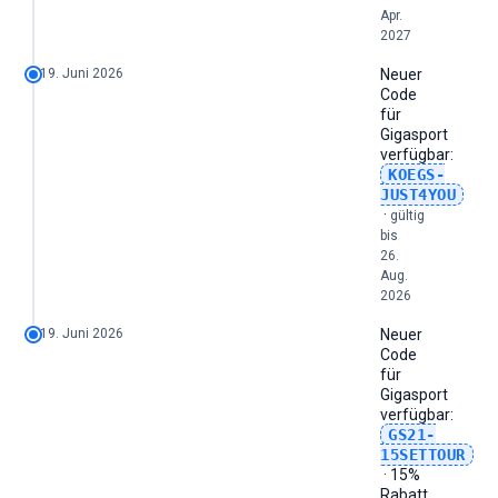
Apr.
2027
19. Juni 2026
Neuer
Code
für
Gigasport
verfügbar:
KOEGS-
JUST4YOU
·
gültig
bis
26.
Aug.
2026
19. Juni 2026
Neuer
Code
für
Gigasport
verfügbar:
GS21-
15SETTOUR
· 15%
Rabatt