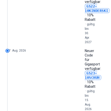
verfügbar:
GS22-
10KINDERSKI
· 10%
Rabatt
·
gültig
bis
30.
Apr.
2027
7. Aug. 2026
Neuer
Code
für
Gigasport
verfügbar:
GS23-
10SCHUH
· 10%
Rabatt
·
gültig
bis
15.
Aug.
2026