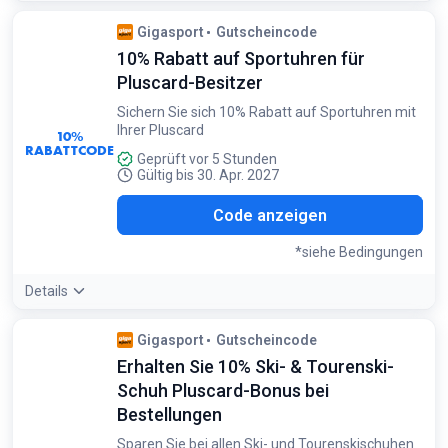
Bedingungen:
Gigasport
Gutscheincode
Nur für Pluscard-Inhaber gültig. Gilt für Fahrräder und E-
10% Rabatt auf Sportuhren für
Bikes
Pluscard-Besitzer
Sichern Sie sich 10% Rabatt auf Sportuhren mit
Ihrer Pluscard
10%
RABATTCODE
Geprüft vor 5 Stunden
Gültig bis 30. Apr. 2027
UHR
Code anzeigen
*siehe Bedingungen
Details
Bedingungen:
Gigasport
Gutscheincode
Nur gültig für Pluscard-Inhaber und auf Sportuhren
Erhalten Sie 10% Ski- & Tourenski-
anwendbar
Schuh Pluscard-Bonus bei
Bestellungen
Sparen Sie bei allen Ski- und Tourenskischuhen