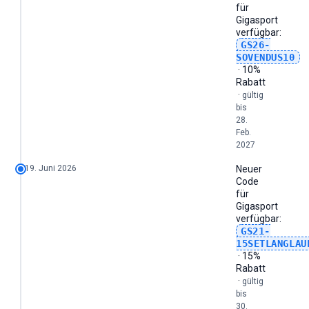
für
Gigasport
verfügbar:
GS26-
SOVENDUS10
· 10%
Rabatt
·
gültig
bis
28.
Feb.
2027
19. Juni 2026
Neuer
Code
für
Gigasport
verfügbar:
GS21-
15SETLANGLAU
· 15%
Rabatt
·
gültig
bis
30.