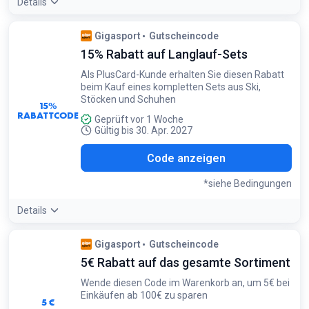
Details
Bedingungen:
Gigasport
Gutscheincode
Gilt für Einkäufe ab 100 €
15% Rabatt auf Langlauf-Sets
Als PlusCard-Kunde erhalten Sie diesen Rabatt
beim Kauf eines kompletten Sets aus Ski,
Stöcken und Schuhen
15%
RABATTCODE
Geprüft vor 1 Woche
Gültig bis 30. Apr. 2027
AUF
Code anzeigen
*siehe Bedingungen
Details
Bedingungen:
Gigasport
Gutscheincode
Gilt nicht für Sale-Artikel und ist nicht mit anderen Rabatten
5€ Rabatt auf das gesamte Sortiment
kombinierbar
Wende diesen Code im Warenkorb an, um 5€ bei
Einkäufen ab 100€ zu sparen
5 €