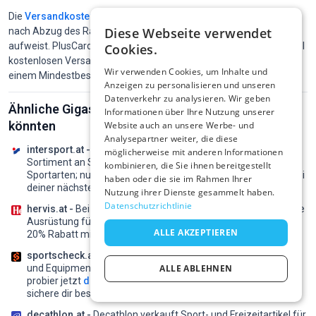
Die
Versandkostenfreiheit
bleibt erhalten, solange Ihr Warenkorb
Diese Webseite verwendet
nach Abzug des Rabatts einen Wert von mindestens € 100,-
aufweist. PlusCard-Inhaber erhalten innerhalb Österreichs generell
Cookies.
kostenlosen Versand. Online-Bestellungen sind generell erst ab
Wir verwenden Cookies, um Inhalte und
einem Mindestbestellwert von € 39,- möglich.
Anzeigen zu personalisieren und unseren
Datenverkehr zu analysieren. Wir geben
Ähnliche Gigasport Marken, die dir gefallen
Informationen über Ihre Nutzung unserer
könnten
Website auch an unsere Werbe- und
Analysepartner weiter, die diese
intersport.at -
Intersport bietet dir ebenfalls ein breites
möglicherweise mit anderen Informationen
Sortiment an Sportartikeln und Markenausrüstung für alle
kombinieren, die Sie ihnen bereitgestellt
Sportarten;
nutze
geprüfte Intersport gutscheine
und zahl bei
haben oder die sie im Rahmen Ihrer
deiner nächsten Bestellung weniger.
Nutzung ihrer Dienste gesammelt haben.
Datenschutzrichtlinie
hervis.at -
Bei Hervis findest du Sport- und Freizeitmode sowie
Ausrüstung für Training, Outdoor und Lifestyle;
genieß bis zu
ALLE AKZEPTIEREN
20% Rabatt mit
täglich geprüften Hervis gutscheine
.
sportscheck.at -
SportScheck führt Sportbekleidung, Schuhe
und Equipment für über 40 Sportarten in seinem Onlineshop;
ALLE ABLEHNEN
probier jetzt
die neuesten SportScheck gutscheincodes
und
sichere dir bessere Preise für deine Lieblingsprodukte.
decathlon.at -
Decathlon verkauft Sport- und Freizeitartikel für