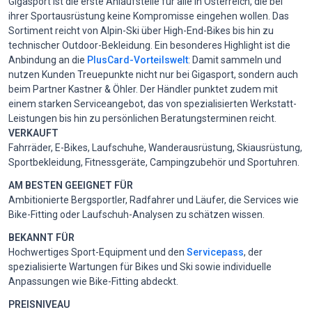
Gigasport ist die erste Anlaufstelle für alle in Österreich, die bei
ihrer Sportausrüstung keine Kompromisse eingehen wollen. Das
Sortiment reicht von Alpin-Ski über High-End-Bikes bis hin zu
technischer Outdoor-Bekleidung. Ein besonderes Highlight ist die
Anbindung an die
PlusCard-Vorteilswelt
: Damit sammeln und
nutzen Kunden Treuepunkte nicht nur bei Gigasport, sondern auch
beim Partner Kastner & Öhler. Der Händler punktet zudem mit
einem starken Serviceangebot, das von spezialisierten Werkstatt-
Leistungen bis hin zu persönlichen Beratungsterminen reicht.
VERKAUFT
Fahrräder, E-Bikes, Laufschuhe, Wanderausrüstung, Skiausrüstung,
Sportbekleidung, Fitnessgeräte, Campingzubehör und Sportuhren.
AM BESTEN GEEIGNET FÜR
Ambitionierte Bergsportler, Radfahrer und Läufer, die Services wie
Bike-Fitting oder Laufschuh-Analysen zu schätzen wissen.
BEKANNT FÜR
Hochwertiges Sport-Equipment und den
Servicepass
, der
spezialisierte Wartungen für Bikes und Ski sowie individuelle
Anpassungen wie Bike-Fitting abdeckt.
PREISNIVEAU