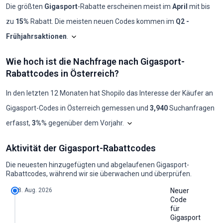
Die größten
Gigasport
-Rabatte erscheinen meist im
April
mit bis
zu
15%
Rabatt. Die meisten neuen Codes kommen im
Q2 -
Frühjahrsaktionen
.
Shopilo sichtet laufend die
Gigasport
-Angebote, u
Wie hoch ist die Nachfrage nach Gigasport-
Monat
Neue Codes
Max. Rabatt
Min. Rabatt
Codes ≥50%
Codes ≥70%
Rabattcodes in Österreich?
2025-08
0
-
-
0
0
2025-09
0
-
-
0
0
2025-10
0
-
-
0
0
In den letzten 12 Monaten hat Shopilo das Interesse der Käufer an
2025-11
0
-
-
0
0
Gigasport
-Codes in
Österreich
gemessen und
3,940
Suchanfragen
2025-12
0
-
-
0
0
2026-01
1
10%
10%
0
0
Das Diagramm zeigt unsere mona
erfasst
,
3%
% gegenüber dem Vorjahr
.
2026-02
2
10%
10%
0
0
2026-03
1
10%
10%
0
0
Wie hoch ist die Nachfrage nach Gigasport-Rabattcodes in Österreich
2026-04
3
15%
10%
0
0
Aktivität der Gigasport-Rabattcodes
Jahr
Jän
Feb
Mär
Apr
Mai
Jun
Jul
Aug
Sep
Okt
Nov
Dez
2026-05
0
-
-
0
0
2024
390
390
390
320
260
260
210
260
260
210
390
390
2026-06
5
15%
10%
0
0
Die neuesten hinzugefügten und abgelaufenen Gigasport-
2025
390
210
260
720
590
480
390
320
260
210
260
390
2026-07
4
15%
10%
0
0
Rabattcodes, während wir sie überwachen und überprüfen.
2026
260
260
260
260
492
400
325
267
217
-
-
-
2026-08
2
10%
10%
0
0
8. Aug. 2026
Neuer
Code
für
Gigasport