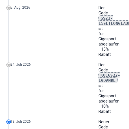
5. Aug. 2026
Der
Code
GS21-
15SETLONGLAU
ist
für
Gigasport
abgelaufen
· 15%
Rabatt
24. Juli 2026
Der
Code
KOEGS22-
10DANKE
ist
für
Gigasport
abgelaufen
· 10%
Rabatt
18. Juli 2026
Neuer
Code