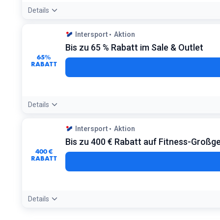
Details
Angebotsdetails:
Der Bonus wird als 1.500 Extra-Punkte gut
Intersport
Aktion
Bedingungen:
Bis zu 65 % Rabatt im Sale & Outlet
Mindesteinkaufswert 70 Euro. Gültig bei Registrierung in 
65%
RABATT
Details
Angebotsdetails:
Sortieren Sie nach 'Höchster Rabatt', um d
Intersport
Aktion
Bedingungen:
Bis zu 400 € Rabatt auf Fitness-Großg
Nur solange der Vorrat reicht
400 €
RABATT
Details
Angebotsdetails:
Achten Sie auf Energetics Geräte; diese ent