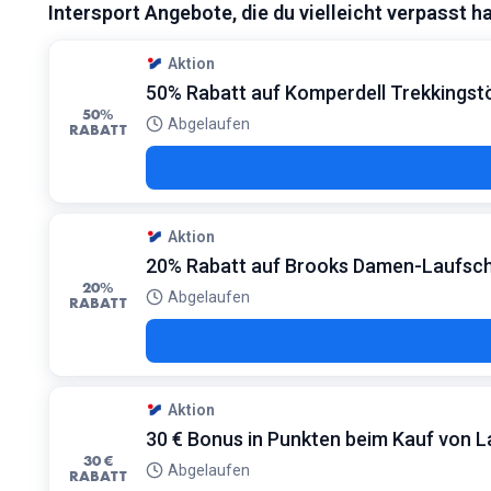
Intersport Angebote, die du vielleicht verpasst h
Bedingungen:
Gilt fül ausgewählte Fitnessstationen und Laufbänder
Aktion
50% Rabatt auf Komperdell Trekkingst
50%
Abgelaufen
RABATT
Aktion
20% Rabatt auf Brooks Damen-Laufsc
20%
Abgelaufen
RABATT
Aktion
30 € Bonus in Punkten beim Kauf von 
30 €
Abgelaufen
RABATT