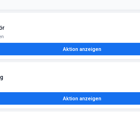
ass' direkt im Shop oder beim Online-Fahrradkauf
ör
en
Aktion anzeigen
ng
Aktion anzeigen