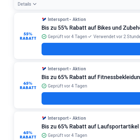
Details
Angebotsdetails:
Erfragen Sie den 'Garantie- und Leistungsp
Intersport
Aktion
Bedingungen:
Bis zu 55% Rabatt auf Bikes und Zubeh
Ausgenommen sind komplette Fahrräder und E-Bikes
55%
Geprüft vor 4 Tagen
Verwendet vor 2 Stund
RABATT
Intersport
Aktion
Bis zu 65% Rabatt auf Fitnessbekleidu
65%
Geprüft vor 4 Tagen
RABATT
Intersport
Aktion
Bis zu 65% Rabatt auf Laufsportartikel
65%
Geprüft vor 4 Tagen
RABATT