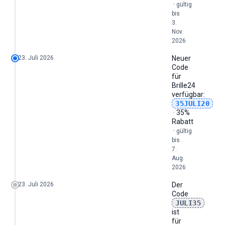
·
gültig
bis
3.
Nov.
2026
23. Juli 2026
Neuer
Code
für
Brille24
verfügbar:
35JULI20
· 35%
Rabatt
·
gültig
bis
7.
Aug.
2026
23. Juli 2026
Der
Code
JULI35
ist
für