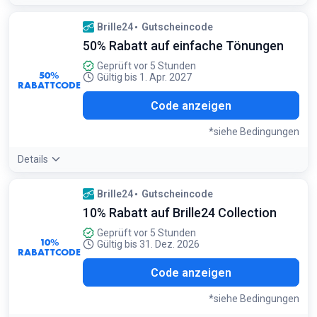
Angebotsdetails:
Wähle am besten Gläser mit Blaulichtfilter
Brille24
Gutscheincode
für deine Arbeitsplatzbrille, um den Sehkomfort am
50% Rabatt auf einfache Tönungen
Bildschirm zusätzlich zu steigern
Bedingungen:
Geprüft vor 5 Stunden
50%
Nicht einlösbar auf bereits reduzierte Brillen. Nur einmal pro
Gültig bis 1. Apr. 2027
RABATTCODE
Bestellung einlösbar
P10
Code anzeigen
*siehe Bedingungen
Details
Angebotsdetails:
Perfekt, um eine normale Brille in eine
Brille24
Gutscheincode
preiswerte Sonnenbrille mit individueller Sehstärke zu
10% Rabatt auf Brille24 Collection
verwandeln
Bedingungen:
Geprüft vor 5 Stunden
10%
Gilt für einfache Tönungen. Nicht mit anderen Rabatten
Gültig bis 31. Dez. 2026
RABATTCODE
kombinierbar
B10
Code anzeigen
*siehe Bedingungen