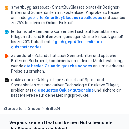
smartbuyglasses.at -
SmartBuyGlasses bietet dir Designer-
Brillen und Sonnenbrillen mit kostenloser Anprobe zu Hause
an;
finde
geprüfte SmartBuyGlasses rabattcodes
und spar bis
zu 75% bei deinem Online-Einkauf.
lentiamo.at -
Lentiamo konzentriert sich auf Kontaktlinsen,
Pflegemittel und Brillen zum günstigen Online-Einkauf;
genieß
bis zu 20% Rabatt mit
täglich geprüften Lentiamo
gutscheincodes
.
zalando.at -
Zalando hat auch Sonnenbrillen und optische
Brillen im Sortiment, kombinierbar mit deiner Modebestellung;
wende
die besten Zalando gutscheincodes
an, um niedrigere
Preise zu erhalten.
oakley.com -
Oakley ist spezialisiert auf Sport- und
Sonnenbrillen mit innovativer Technologie für aktive Träger;
probier jetzt
die neuesten Oakley gutscheine
und sichere dir
bessere Preise für deine Lieblingsprodukte.
Startseite
Shops
Brille24
Verpass keinen Deal und keinen Gutscheincode
der Shops, denen du folgst