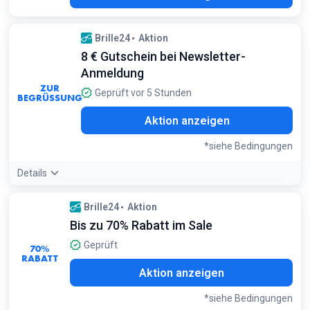
Brille24
Aktion
8 € Gutschein bei Newsletter-
Anmeldung
ZUR
Geprüft vor 5 Stunden
BEGRÜSSUNG
Aktion anzeigen
*siehe Bedingungen
Details
Angebotsdetails:
Melde dich an und bestätige deine E-Mail,
Brille24
Aktion
um den Code sofort für deine erste Bestellung zu erhalten
Bis zu 70% Rabatt im Sale
Bedingungen:
Gilt für Neuanmeldungen
Geprüft
70%
RABATT
Aktion anzeigen
*siehe Bedingungen