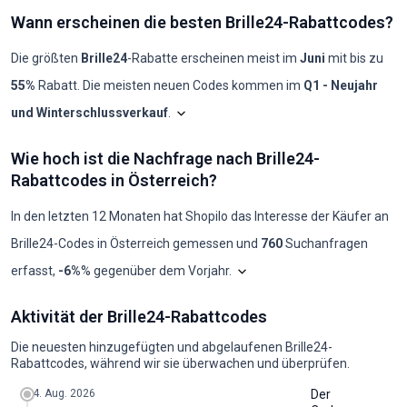
Wann erscheinen die besten Brille24-Rabattcodes?
Die größten
Brille24
-Rabatte erscheinen meist im
Juni
mit bis zu
55%
Rabatt. Die meisten neuen Codes kommen im
Q1 - Neujahr
und Winterschlussverkauf
.
Shopilo sichtet laufend die
Brille24
-Angeb
Bri
Wie hoch ist die Nachfrage nach Brille24-
Monat
Neue Codes
Max. Rabatt
Min. Rabatt
Codes ≥50%
Codes ≥70%
Rabattcodes in Österreich?
2025-08
0
-
-
0
0
2025-09
0
-
-
0
0
2025-10
0
-
-
0
0
In den letzten 12 Monaten hat Shopilo das Interesse der Käufer an
2025-11
0
-
-
0
0
Brille24
-Codes in
Österreich
gemessen und
760
Suchanfragen
2025-12
4
50%
30%
2
0
2026-01
5
35%
35%
0
0
Das Diagramm zeigt unsere mon
erfasst
,
-6%
% gegenüber dem Vorjahr
.
2026-02
5
50%
10%
3
0
2026-03
5
50%
35%
1
0
Wie hoch ist die Nachfrage nach Brille24-Rabattcodes in Österreich?
2026-04
4
50%
35%
2
0
Aktivität der Brille24-Rabattcodes
Jahr
Jän
Feb
Mär
Apr
Mai
Jun
Jul
Aug
Sep
Okt
Nov
Dez
2026-05
3
45%
35%
0
0
2024
50
30
30
30
30
40
30
50
20
40
50
20
2026-06
6
55%
25%
2
0
Die neuesten hinzugefügten und abgelaufenen Brille24-
2025
90
30
20
390
320
170
90
30
10
20
10
10
2026-07
5
35%
30%
0
0
Rabattcodes, während wir sie überwachen und überprüfen.
2026
10
10
10
70
82
44
23
8
3
-
-
-
2026-08
1
50%
50%
1
0
4. Aug. 2026
Der