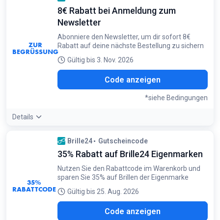
hochwertigen Gläsern oder Gleitsichtoptionen, da der 50%
8€ Rabatt bei Anmeldung zum
Rabatt auf die Gläser hier die größte Ersparnis bringt
Bedingungen:
Newsletter
Nicht mit anderen Aktionen kombinierbar
Abonniere den Newsletter, um dir sofort 8€
ZUR
Rabatt auf deine nächste Bestellung zu sichern
BEGRÜSSUNG
Gültig bis 3. Nov. 2026
EWS
Code anzeigen
*siehe Bedingungen
Details
Bedingungen:
Brille24
Gutscheincode
Die Anmeldung muss über den Bestätigungslink in der E-Mail
35% Rabatt auf Brille24 Eigenmarken
abgeschlossen werden
Nutzen Sie den Rabattcode im Warenkorb und
sparen Sie 35% auf Brillen der Eigenmarke
35%
RABATTCODE
Gültig bis 25. Aug. 2026
L35
Code anzeigen