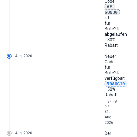
Code
AF-
SUN30
ist
für
Brille24
abgelaufen
· 30%
Rabatt
1. Aug. 2026
Neuer
Code
für
Brille24
verfügbar:
50AUG10
· 50%
Rabatt
·
gültig
bis
31.
Aug.
2026
1. Aug. 2026
Der