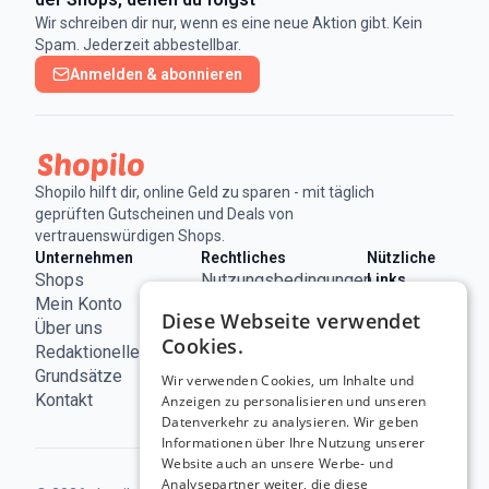
Wir schreiben dir nur, wenn es eine neue Aktion gibt. Kein
Spam. Jederzeit abbestellbar.
Anmelden & abonnieren
Shopilo hilft dir, online Geld zu sparen - mit täglich
geprüften Gutscheinen und Deals von
vertrauenswürdigen Shops.
Unternehmen
Rechtliches
Nützliche
Shops
Nutzungsbedingungen
Links
ECC
Mein Konto
Impressum
Diese Webseite verwendet
Österreich
Über uns
Datenschutzerklärung
Cookies.
Redaktionelle
Cookie-
Grundsätze
Richtlinie
Wir verwenden Cookies, um Inhalte und
Kontakt
Anzeigen zu personalisieren und unseren
Datenverkehr zu analysieren. Wir geben
Informationen über Ihre Nutzung unserer
Website auch an unsere Werbe- und
Analysepartner weiter, die diese