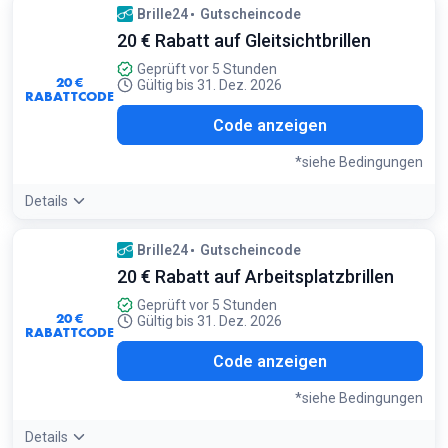
Bedingungen:
Brille24
Gutscheincode
Gilt für alle Gläser und zusätzlich 20% Extra-Rabatt auf das
20 € Rabatt auf Gleitsichtbrillen
gesamte Sortiment. Gratis-Versand enthalten
Geprüft vor 5 Stunden
20 €
Gültig bis 31. Dez. 2026
RABATTCODE
A20
Code anzeigen
*siehe Bedingungen
Details
Angebotsdetails:
Dieser Gutschein ist ideal für Einsteiger in
Brille24
Gutscheincode
die Gleitsichtwelt, die ein günstiges Modell aus der Brille24
20 € Rabatt auf Arbeitsplatzbrillen
Collection wählen
Bedingungen:
Geprüft vor 5 Stunden
20 €
Nicht einlösbar auf bereits reduzierte Brillen. Nur einmal pro
Gültig bis 31. Dez. 2026
RABATTCODE
Bestellung einlösbar
A20
Code anzeigen
*siehe Bedingungen
Details