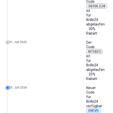
Code
30JULI20
ist
für
Brille24
abgelaufen
· 30%
Rabatt
31. Juli 2026
Der
Code
AF5025
ist
für
Brille24
abgelaufen
· 25%
Rabatt
26. Juli 2026
Neuer
Code
für
Brille24
verfügbar:
8NEWS