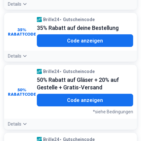
Details
Angebotsdetails:
Gilt ab einem Warenkorbwert von 39,90 €.
Brille24
Gutscheincode
Ideal für die preiswerten und trendigen Eigenmarken-
35% Rabatt auf deine Bestellung
Modelle
35%
Bedingungen:
RABATTCODE
B35
Code anzeigen
Gültig ab einem Warenkorbwert von 39,90 €. Nicht einlösbar
auf bereits reduzierte Brillen
Details
Angebotsdetails:
Vergleiche diesen Code mit dem 50FEB20
Brille24
Gutscheincode
Code; bei teuren Gestellen und günstigen Gläsern kann der
50% Rabatt auf Gläser + 20% auf
35% Rabatt auf den Gesamtwert lohnenswerter sein
Gestelle + Gratis-Versand
50%
RABATTCODE
B20
Code anzeigen
*siehe Bedingungen
Details
Angebotsdetails:
Nutze diesen Gutschein vor allem bei
Brille24
Gutscheincode