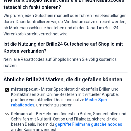
Wie stellt Shopilo sicher, dass die Brille24 Rabattcodes
tatsächlich funktionieren?
Wir prüfen jeden Gutschein manuell oder führen Test-Bestellungen
durch. Dabei kontrollieren wir, ob Mindestumsätze erreicht werden,
ob Markenausschlüsse bestehen und ob der Rabatt im Brille24-
Warenkorb korrekt verrechnet wird.
Ist die Nutzung der Brille24 Gutscheine auf Shopilo mit
Kosten verbunden?
Nein, alle Rabattcodes auf Shopilo können Sie völlig kostenlos
nutzen.
Ähnliche Brille24 Marken, die dir gefallen könnten
misterspex.at -
Mister Spex bietet dir ebenfalls Brillen und
Kontaktlinsen zum Online-Bestellen mit virtueller Anprobe;
profitiere von aktuellen Deals und nutze
Mister Spex
rabattcodes
, um mehr zu sparen.
fielmann.at -
Bei Fielmann findest du Brillen, Sonnenbrillen und
Sehhilfen mit Nulltarif-Option und Filialnetz;
sichere dir die
besten Deals, indem du
geprüfte Fielmann gutscheincodes
an der Kassa anwendest.