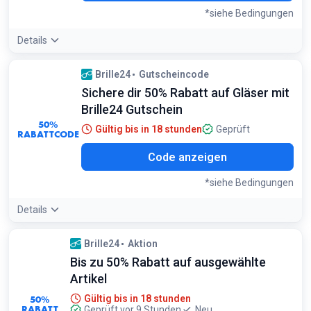
*siehe Bedingungen
Details
Bedingungen:
Brille24
Gutscheincode
Gilt nicht für andere Marken
Sichere dir 50% Rabatt auf Gläser mit
Brille24 Gutschein
50%
Gültig bis in 18 stunden
Geprüft
RABATTCODE
I15
Code anzeigen
*siehe Bedingungen
Details
Bedingungen:
Brille24
Aktion
<p>Rabattcode gibt 50% Rabatt auf alle Gläser und 15%
Bis zu 50% Rabatt auf ausgewählte
Rabatt auf Gestelle. Angebot gültig ab einem
Artikel
Warenkorbwert von 39,90€.</p>
50%
Gültig bis in 18 stunden
RABATT
Geprüft vor 9 Stunden
Neu