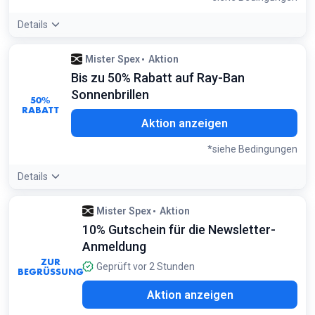
Details
Angebotsdetails:
Perfekt für Sportbegeisterte; die Prizm-
Mister Spex
Aktion
Gläser von Oakley sind in diesem Sale oft deutlich unter der
Bis zu 50% Rabatt auf Ray-Ban
UVP zu finden
Bedingungen:
Sonnenbrillen
50%
Gilt für ausgewählte Oakley Produkte auf der Sale-Seite
RABATT
Aktion anzeigen
*siehe Bedingungen
Details
Angebotsdetails:
Viele Modelle im Ray-Ban Sale sind auch
Mister Spex
Aktion
mit Sehstärke erhältlich – achte auf das entsprechende
10% Gutschein für die Newsletter-
Label beim Produkt
Bedingungen:
Anmeldung
Gilt für ausgewählte Modelle auf der Aktionsseite
ZUR
Geprüft vor 2 Stunden
BEGRÜSSUNG
Aktion anzeigen