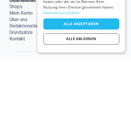
Unternehmen
Rechtliches
Nützliche
haben oder die sie im Rahmen Ihrer
Shops
Nutzungsbedingungen
Links
Nutzung ihrer Dienste gesammelt haben.
ECC
Mein Konto
Impressum
Datenschutzrichtlinie
Österreich
Über uns
Datenschutzerklärung
ALLE AKZEPTIEREN
Redaktionelle
Cookie-
Grundsätze
Richtlinie
Kontakt
ALLE ABLEHNEN
© 2026 shopilo.at.
Betrieben von DontPayFull SRL
| UID RO35294618.
Alle Rechte vorbehalten.
Diese Seite kann Links zu unseren Partnern
enthalten, und Einkäufe darüber können uns eine
Provision einbringen, ohne zusätzliche Kosten für
dich.
Die auf dieser Website erscheinenden
Marken Dritter sind Eigentum der jeweiligen
Inhaber. Ihr Vorhandensein bedeutet keine
Verbindung oder Empfehlung zwischen Shopilo
und dem jeweiligen Dritten.