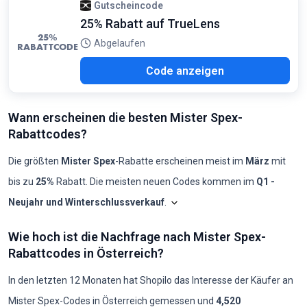
Gutscheincode
25% Rabatt auf TrueLens
25%
Abgelaufen
RABATTCODE
L25
Code anzeigen
Wann erscheinen die besten Mister Spex-
Rabattcodes?
Die größten
Mister Spex
-Rabatte erscheinen meist im
März
mit
bis zu
25%
Rabatt. Die meisten neuen Codes kommen im
Q1 -
Neujahr und Winterschlussverkauf
.
Shopilo sichtet laufend die
Miste
Mister Spex: Codes pro
Wie hoch ist die Nachfrage nach Mister Spex-
Monat
Neue Codes
Max. Rabatt
Min. Rabatt
Codes ≥50%
Codes ≥70%
Rabattcodes in Österreich?
2025-08
0
-
-
0
0
2025-09
0
-
-
0
0
2025-10
0
-
-
0
0
In den letzten 12 Monaten hat Shopilo das Interesse der Käufer an
2025-11
0
-
-
0
0
Mister Spex
-Codes in
Österreich
gemessen und
4,520
2025-12
0
-
-
0
0