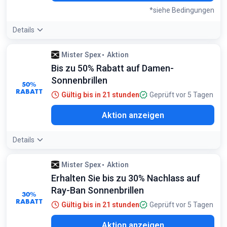
*siehe Bedingungen
Details
Angebotsdetails:
Wähle bis zu 4 Modelle aus dem Sale aus,
Mister Spex
Aktion
um sie ohne Risiko zu Hause zu testen, bevor du dich für die
Bis zu 50% Rabatt auf Damen-
Verglasung entscheidest
Bedingungen:
Sonnenbrillen
50%
Unverbindliche Anprobe für bis zu 10 Tage
RABATT
Gültig bis in 21 stunden
Geprüft vor 5 Tagen
Aktion anzeigen
Details
Mister Spex
Aktion
Erhalten Sie bis zu 30% Nachlass auf
Ray-Ban Sonnenbrillen
30%
RABATT
Gültig bis in 21 stunden
Geprüft vor 5 Tagen
Aktion anzeigen