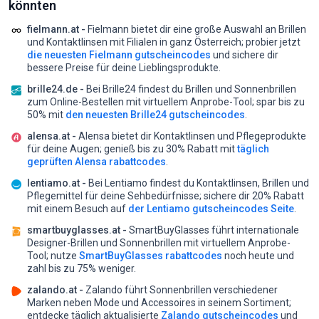
könnten
fielmann.at -
Fielmann bietet dir eine große Auswahl an Brillen
und Kontaktlinsen mit Filialen in ganz Österreich;
probier jetzt
die neuesten Fielmann gutscheincodes
und sichere dir
bessere Preise für deine Lieblingsprodukte.
brille24.de -
Bei Brille24 findest du Brillen und Sonnenbrillen
zum Online-Bestellen mit virtuellem Anprobe-Tool;
spar bis zu
50% mit
den neuesten Brille24 gutscheincodes
.
alensa.at -
Alensa bietet dir Kontaktlinsen und Pflegeprodukte
für deine Augen;
genieß bis zu 30% Rabatt mit
täglich
geprüften Alensa rabattcodes
.
lentiamo.at -
Bei Lentiamo findest du Kontaktlinsen, Brillen und
Pflegemittel für deine Sehbedürfnisse;
sichere dir 20% Rabatt
mit einem Besuch auf
der Lentiamo gutscheincodes Seite
.
smartbuyglasses.at -
SmartBuyGlasses führt internationale
Designer-Brillen und Sonnenbrillen mit virtuellem Anprobe-
Tool;
nutze
SmartBuyGlasses rabattcodes
noch heute und
zahl bis zu 75% weniger.
zalando.at -
Zalando führt Sonnenbrillen verschiedener
Marken neben Mode und Accessoires in seinem Sortiment;
entdecke täglich aktualisierte
Zalando gutscheincodes
und