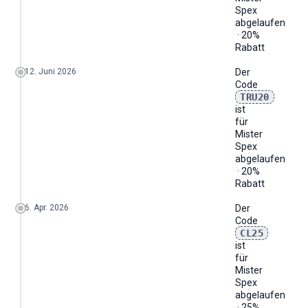
Spex
abgelaufen
· 20%
Rabatt
12. Juni 2026
Der
Code
TRU20
ist
für
Mister
Spex
abgelaufen
· 20%
Rabatt
6. Apr. 2026
Der
Code
CL25
ist
für
Mister
Spex
abgelaufen
· 25%