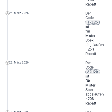
Rabatt
25. März 2026
Der
Code
TRL25
ist
für
Mister
Spex
abgelaufen
· 25%
Rabatt
22. März 2026
Der
Code
ACU20
ist
für
Mister
Spex
abgelaufen
· 20%
Rabatt