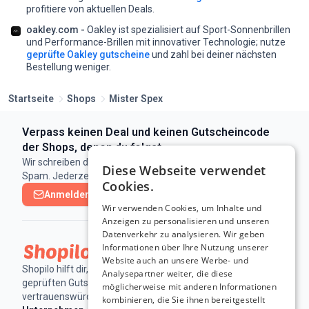
profitiere von aktuellen Deals.
oakley.com -
Oakley ist spezialisiert auf Sport-Sonnenbrillen
und Performance-Brillen mit innovativer Technologie;
nutze
geprüfte Oakley gutscheine
und zahl bei deiner nächsten
Bestellung weniger.
Startseite
Shops
Mister Spex
Verpass keinen Deal und keinen Gutscheincode
der Shops, denen du folgst
Wir schreiben dir nur, wenn es eine neue Aktion gibt. Kein
Diese Webseite verwendet
Spam. Jederzeit abbestellbar.
Cookies.
Anmelden & abonnieren
Wir verwenden Cookies, um Inhalte und
Anzeigen zu personalisieren und unseren
Datenverkehr zu analysieren. Wir geben
Informationen über Ihre Nutzung unserer
Website auch an unsere Werbe- und
Shopilo hilft dir, online Geld zu sparen - mit täglich
Analysepartner weiter, die diese
geprüften Gutscheinen und Deals von
möglicherweise mit anderen Informationen
vertrauenswürdigen Shops.
kombinieren, die Sie ihnen bereitgestellt