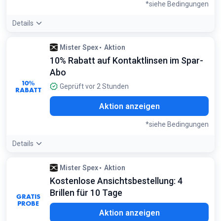
*siehe Bedingungen
Details
Angebotsdetails:
Der Gutschein ist auch auf bereits
Mister Spex
Aktion
reduzierte Artikel anwendbar, was ihn besonders wertvoll
10% Rabatt auf Kontaktlinsen im Spar-
während des Sale-Finales macht
Bedingungen:
Abo
Gültig für 30 Tage nach Erhalt. Gilt für das gesamte
10%
Geprüft vor 2 Stunden
RABATT
Sortiment außer selektiven Marken. Nicht mit anderen
Aktionen kombinierbar
Aktion anzeigen
*siehe Bedingungen
Details
Angebotsdetails:
Das Abo ist völlig flexibel: Du kannst es
Mister Spex
Aktion
jederzeit pausieren oder kündigen, sogar direkt nach der
Kostenlose Ansichtsbestellung: 4
ersten Lieferung
Bedingungen:
Brillen für 10 Tage
GRATIS
Der Rabatt von 10% wird automatisch ab der zweiten
PROBE
Lieferung gewährt
Aktion anzeigen