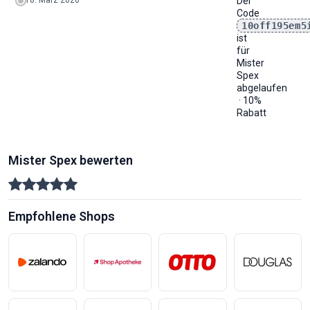
18. März 2026
Der
Code
10off195em5
ist
für
Mister
Spex
abgelaufen
· 10%
Rabatt
Mister Spex bewerten
Empfohlene Shops