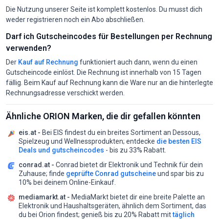
Die Nutzung unserer Seite ist komplett kostenlos. Du musst dich
weder registrieren noch ein Abo abschließen.
Darf ich Gutscheincodes für Bestellungen per Rechnung
verwenden?
Der
Kauf auf Rechnung
funktioniert auch dann, wenn du einen
Gutscheincode einlöst. Die Rechnung ist innerhalb von 15 Tagen
fällig. Beim Kauf auf Rechnung kann die Ware nur an die hinterlegte
Rechnungsadresse verschickt werden.
Ähnliche ORION Marken, die dir gefallen könnten
eis.at -
Bei EIS findest du ein breites Sortiment an Dessous,
Spielzeug und Wellnessprodukten;
entdecke
die besten EIS
Deals und gutscheincodes
- bis zu 33% Rabatt.
conrad.at -
Conrad bietet dir Elektronik und Technik für dein
Zuhause;
finde
geprüfte Conrad gutscheine
und spar bis zu
10% bei deinem Online-Einkauf.
mediamarkt.at -
MediaMarkt bietet dir eine breite Palette an
Elektronik und Haushaltsgeräten, ähnlich dem Sortiment, das
du bei Orion findest;
genieß bis zu 20% Rabatt mit
täglich