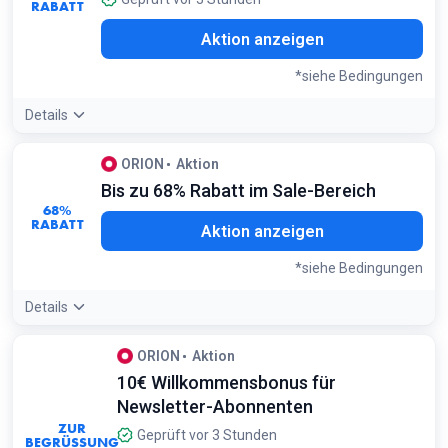
RABATT
Aktion anzeigen
*siehe Bedingungen
Details
Angebotsdetails:
Logge dich jede Woche einmal in dein
ORION
Aktion
Kundenkonto ein, um 100 Bonuspunkte ohne Kauf zu
Bis zu 68% Rabatt im Sale-Bereich
sammeln
68%
Bedingungen:
RABATT
Aktion anzeigen
Rabattcodes gelten nicht für bereits reduzierte Artikel oder
Bücher. Mindestbestellwert für 15€ Rabatt ist 75€
*siehe Bedingungen
Details
Angebotsdetails:
Die Schnäppchen-Kategorie wird
ORION
Aktion
regelmäßig aktualisiert; schau besonders am Wochenende
10€ Willkommensbonus für
vorbei, um neue Bestpreise zu finden
Bedingungen:
Newsletter-Abonnenten
Nur solange der Vorrat reicht
ZUR
Geprüft vor 3 Stunden
BEGRÜSSUNG