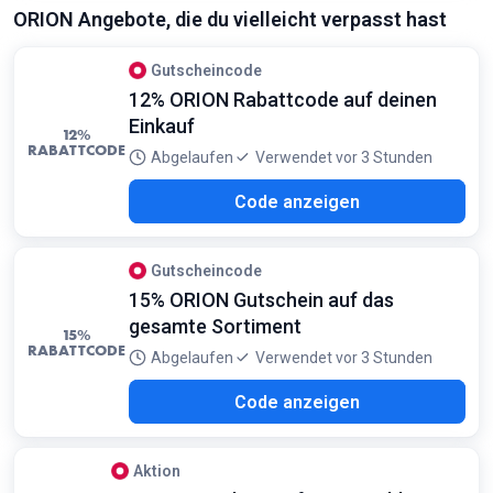
Bedingungen:
ORION Angebote, die du vielleicht verpasst hast
Gilt nur für Neukunden und bei Anmeldung zum Newsletter
Gutscheincode
12% ORION Rabattcode auf deinen
Einkauf
12%
RABATTCODE
Abgelaufen
Verwendet vor 3 Stunden
ASS
Code anzeigen
Gutscheincode
15% ORION Gutschein auf das
gesamte Sortiment
15%
RABATTCODE
Abgelaufen
Verwendet vor 3 Stunden
Y15
Code anzeigen
Aktion