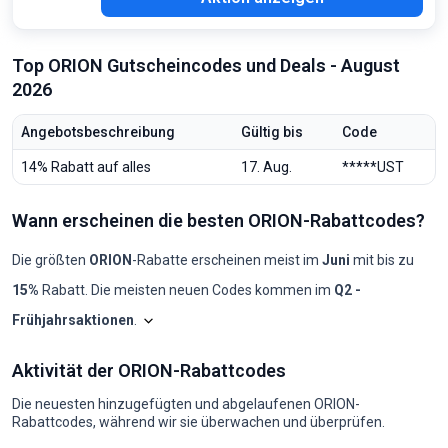
Top ORION Gutscheincodes und Deals - August
2026
Angebotsbeschreibung
Gültig bis
Code
14% Rabatt auf alles
17. Aug.
*****UST
Wann erscheinen die besten ORION-Rabattcodes?
Die größten
ORION
-Rabatte erscheinen meist im
Juni
mit bis zu
15%
Rabatt. Die meisten neuen Codes kommen im
Q2 -
Frühjahrsaktionen
.
Shopilo sichtet laufend die
ORION
-Angebote, um z
ORION: Codes pr
Aktivität der ORION-Rabattcodes
Monat
Neue Codes
Max. Rabatt
Min. Rabatt
Codes ≥50%
Codes ≥70%
2025-08
0
-
-
0
0
Die neuesten hinzugefügten und abgelaufenen ORION-
2025-09
0
-
-
0
0
Rabattcodes, während wir sie überwachen und überprüfen.
2025-10
0
-
-
0
0