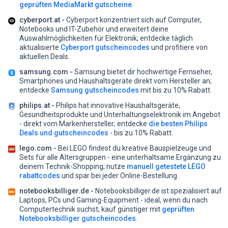
geprüften MediaMarkt gutscheine
.
cyberport.at -
Cyberport konzentriert sich auf Computer,
Notebooks und IT-Zubehör und erweitert deine
Auswahlmöglichkeiten für Elektronik;
entdecke täglich
aktualisierte
Cyberport gutscheincodes
und profitiere von
aktuellen Deals.
samsung.com -
Samsung bietet dir hochwertige Fernseher,
Smartphones und Haushaltsgeräte direkt vom Hersteller an;
entdecke
Samsung gutscheincodes
mit bis zu 10% Rabatt.
philips.at -
Philips hat innovative Haushaltsgeräte,
Gesundheitsprodukte und Unterhaltungselektronik im Angebot
- direkt vom Markenhersteller;
entdecke
die besten Philips
Deals und gutscheincodes
- bis zu 10% Rabatt.
lego.com -
Bei LEGO findest du kreative Bauspielzeuge und
Sets für alle Altersgruppen - eine unterhaltsame Ergänzung zu
deinem Technik-Shopping;
nutze
manuell getestete LEGO
rabattcodes
und spar bei jeder Online-Bestellung.
notebooksbilliger.de -
Notebooksbilliger.de ist spezialisiert auf
Laptops, PCs und Gaming-Equipment - ideal, wenn du nach
Computertechnik suchst;
kauf günstiger mit
geprüften
Notebooksbilliger gutscheincodes
.