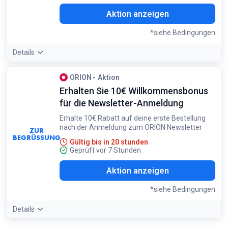
Aktion anzeigen
*siehe Bedingungen
Details
Angebotsdetails:
Melde dich zuerst für das
ORION
Aktion
Bonusprogramm an und dann für den Newsletter, um
Erhalten Sie 10€ Willkommensbonus
zusätzlich 300 Bonuspunkte zu erhalten
Bedingungen:
für die Newsletter-Anmeldung
Mindestbestellwert 50€. Nur für Erstregistrierungen. Nicht
Erhalte 10€ Rabatt auf deine erste Bestellung
auf reduzierte Artikel anwendbar
nach der Anmeldung zum ORION Newsletter
ZUR
BEGRÜSSUNG
Gültig bis in 20 stunden
Geprüft vor 7 Stunden
Aktion anzeigen
*siehe Bedingungen
Details