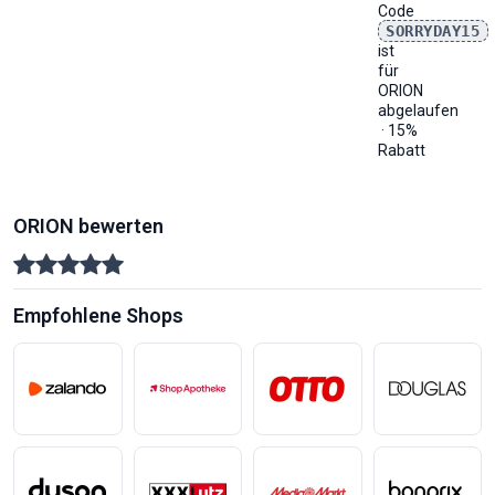
Code
SORRYDAY15
ist
für
ORION
abgelaufen
· 15%
Rabatt
ORION bewerten
Empfohlene Shops