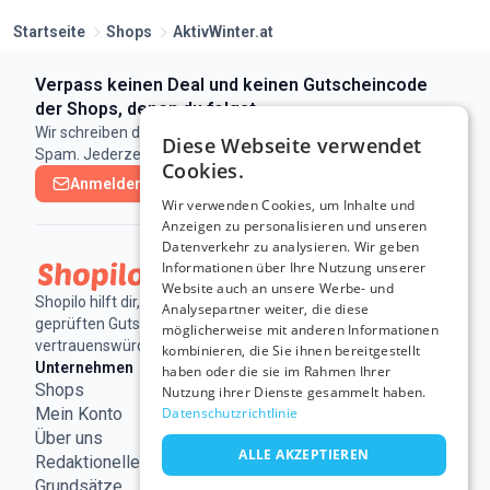
Startseite
Shops
AktivWinter.at
Verpass keinen Deal und keinen Gutscheincode
der Shops, denen du folgst
Wir schreiben dir nur, wenn es eine neue Aktion gibt. Kein
Diese Webseite verwendet
Spam. Jederzeit abbestellbar.
Cookies.
Anmelden & abonnieren
Wir verwenden Cookies, um Inhalte und
Anzeigen zu personalisieren und unseren
Datenverkehr zu analysieren. Wir geben
Informationen über Ihre Nutzung unserer
Website auch an unsere Werbe- und
Shopilo hilft dir, online Geld zu sparen - mit täglich
Analysepartner weiter, die diese
geprüften Gutscheinen und Deals von
möglicherweise mit anderen Informationen
vertrauenswürdigen Shops.
kombinieren, die Sie ihnen bereitgestellt
Unternehmen
Rechtliches
Nützliche
haben oder die sie im Rahmen Ihrer
Shops
Nutzungsbedingungen
Links
Nutzung ihrer Dienste gesammelt haben.
ECC
Mein Konto
Impressum
Datenschutzrichtlinie
Österreich
Über uns
Datenschutzerklärung
ALLE AKZEPTIEREN
Redaktionelle
Cookie-
Grundsätze
Richtlinie