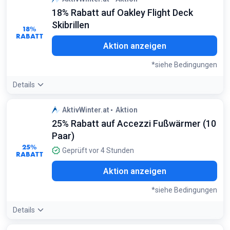
eine Woche Skiurlaub, da man immer ein frisches Set zum
18% Rabatt auf Oakley Flight Deck
Wechseln hat
Bedingungen:
Skibrillen
18%
Gilt für Helios Essential 2er-Sets
RABATT
Aktion anzeigen
*siehe Bedingungen
Details
Angebotsdetails:
Die PRIZM-Technologie bietet eine
AktivWinter.at
Aktion
unvergleichliche Sicht bei wechselnden Lichtverhältnissen
25% Rabatt auf Accezzi Fußwärmer (10
auf der Piste
Bedingungen:
Paar)
Gilt für ausgewählte Oakley Flight Deck Modelle
25%
Geprüft vor 4 Stunden
RABATT
Aktion anzeigen
*siehe Bedingungen
Details