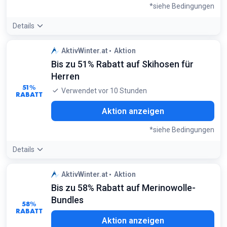
*siehe Bedingungen
Details
Angebotsdetails:
Fleece-Mittelschichten sind essentiell für
AktivWinter.at
Aktion
das Zwiebelprinzip; Marken wie Helly Hansen bieten hier
Bis zu 51% Rabatt auf Skihosen für
Langlebigkeit für aktive Kids
Bedingungen:
Herren
Gilt für ausgewählte Helly Hansen Daybreaker Modelle
51%
Verwendet vor 10 Stunden
RABATT
Aktion anzeigen
*siehe Bedingungen
Details
Angebotsdetails:
Achte auf Modelle mit 15K-Membran für
AktivWinter.at
Aktion
optimale Wasserdichtigkeit bei gleichzeitig hoher
Bis zu 58% Rabatt auf Merinowolle-
Atmungsaktivität
Bedingungen:
Bundles
58%
Gilt für ausgewählte Modelle von 2117 of Sweden und
RABATT
anderen Marken
Aktion anzeigen