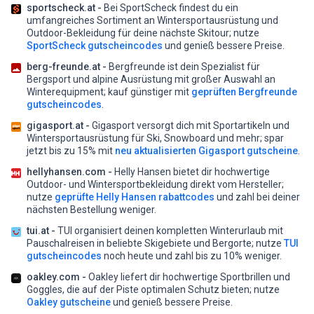
sportscheck.at -
Bei SportScheck findest du ein
umfangreiches Sortiment an Wintersportausrüstung und
Outdoor-Bekleidung für deine nächste Skitour;
nutze
SportScheck gutscheincodes
und genieß bessere Preise.
berg-freunde.at -
Bergfreunde ist dein Spezialist für
Bergsport und alpine Ausrüstung mit großer Auswahl an
Winterequipment;
kauf günstiger mit
geprüften Bergfreunde
gutscheincodes
.
gigasport.at -
Gigasport versorgt dich mit Sportartikeln und
Wintersportausrüstung für Ski, Snowboard und mehr;
spar
jetzt bis zu 15% mit
neu aktualisierten Gigasport gutscheine
.
hellyhansen.com -
Helly Hansen bietet dir hochwertige
Outdoor- und Wintersportbekleidung direkt vom Hersteller;
nutze
geprüfte Helly Hansen rabattcodes
und zahl bei deiner
nächsten Bestellung weniger.
tui.at -
TUI organisiert deinen kompletten Winterurlaub mit
Pauschalreisen in beliebte Skigebiete und Bergorte;
nutze
TUI
gutscheincodes
noch heute und zahl bis zu 10% weniger.
oakley.com -
Oakley liefert dir hochwertige Sportbrillen und
Goggles, die auf der Piste optimalen Schutz bieten;
nutze
Oakley gutscheine
und genieß bessere Preise.