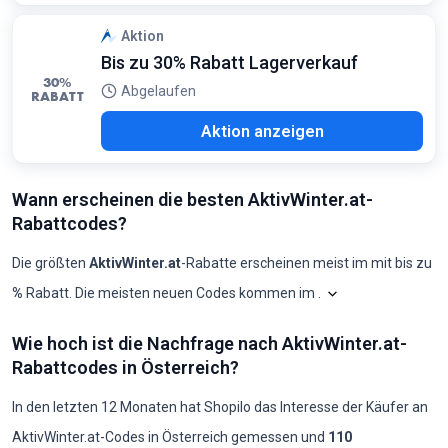
Aktion
Bis zu 30% Rabatt Lagerverkauf
30%
Abgelaufen
RABATT
Aktion anzeigen
Wann erscheinen die besten AktivWinter.at-
Rabattcodes?
Die größten
AktivWinter.at
-Rabatte erscheinen meist im
mit bis zu
%
Rabatt. Die meisten neuen Codes kommen im
.
Shopilo sichtet lauf
AktivWinter.at: Codes pro Monat, 
Wie hoch ist die Nachfrage nach AktivWinter.at-
Monat
Neue Codes
Max. Rabatt
Min. Rabatt
Codes ≥50%
Codes ≥70%
Rabattcodes in Österreich?
2025-08
0
-
-
0
0
2025-09
0
-
-
0
0
2025-10
0
-
-
0
0
In den letzten 12 Monaten hat Shopilo das Interesse der Käufer an
2025-11
0
-
-
0
0
AktivWinter.at
-Codes in
Österreich
gemessen und
110
2025-12
0
-
-
0
0