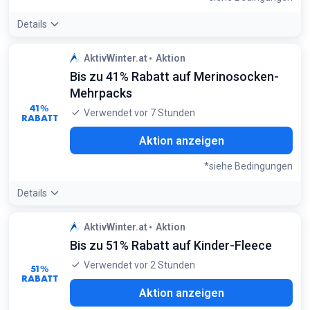
Details
Angebotsdetails:
Die höchsten Rabatte findest du oft bei
AktivWinter.at
Aktion
Eigenmarken wie Aeonian oder Accezzi, die technisch mit
Bis zu 41% Rabatt auf Merinosocken-
Top-Marken mithalten können
Bedingungen:
Mehrpacks
Nur solange der Vorrat reicht
41%
Verwendet vor 7 Stunden
RABATT
Aktion anzeigen
*siehe Bedingungen
Details
Angebotsdetails:
Wähle Socken mit mindestens 50%
AktivWinter.at
Aktion
Merinowolle für das beste Gleichgewicht zwischen Wärme
Bis zu 51% Rabatt auf Kinder-Fleece
und Schweißmanagement
Bedingungen:
Verwendet vor 2 Stunden
51%
Gilt für 2er- und 3er-Packs von Accezzi
RABATT
Aktion anzeigen