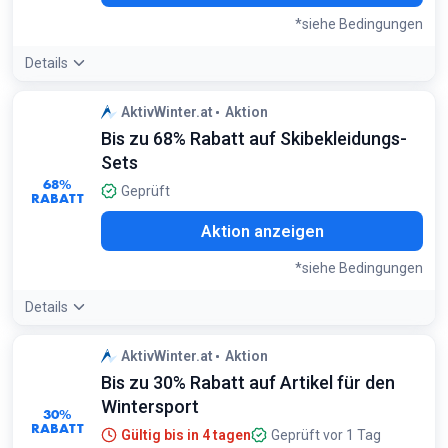
*siehe Bedingungen
Details
Angebotsdetails:
Diese Sets enthalten oft sowohl
AktivWinter.at
Aktion
Skiunterwäsche als auch passende Merinosocken, was das
Bis zu 68% Rabatt auf Skibekleidungs-
beste Preis-Leistungs-Verhältnis für Basisschichten bietet
Bedingungen:
Sets
Nur auf markierte Accezzi Merino-Pakete
68%
Geprüft
RABATT
Aktion anzeigen
*siehe Bedingungen
Details
Angebotsdetails:
Bundles bieten deutlich höhere
AktivWinter.at
Aktion
Ersparnisse als der Einzelkauf von Jacke und Hose; ideal für
Bis zu 30% Rabatt auf Artikel für den
die komplette Erstausstattung
Bedingungen:
Wintersport
30%
Gilt für ausgewählte Aeonian und Helios Sets
RABATT
Gültig bis in 4 tagen
Geprüft vor 1 Tag