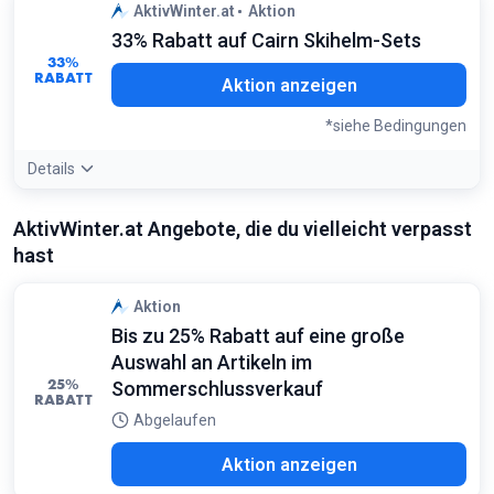
Angebotsdetails:
Diese ultradünnen Einweg-Wärmer sind
AktivWinter.at
Aktion
perfekt für extrem kalte Tage; sie passen problemlos in
33% Rabatt auf Cairn Skihelm-Sets
jeden Skischuh
33%
Bedingungen:
RABATT
Aktion anzeigen
Nur auf das 10er-Pack Paketangebot
*siehe Bedingungen
Details
Angebotsdetails:
Dieses Set enthält zusätzlich ein
AktivWinter.at Angebote, die du vielleicht verpasst
Helmcase, was den Helm während des Transports im
hast
Skigepäck vor Kratzern schützt
Bedingungen:
Nur gültig für das Cairn Impulse Set mit Helmcase
Aktion
Bis zu 25% Rabatt auf eine große
Auswahl an Artikeln im
25%
Sommerschlussverkauf
RABATT
Abgelaufen
Aktion anzeigen