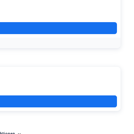
6A2
aktionen
.