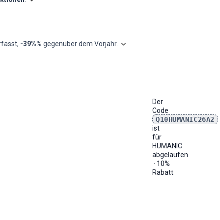
Shopilo sichtet laufend die
HUMANIC
-Angebote, um zu erkenne
Bester Code (%)
-
Das Diagramm zeigt unsere monat
fasst
,
-39%
% gegenüber dem Vorjahr
.
-
-
-
-
-
-
-
Der
-
Code
-
Q10HUMANIC26A2
Bestellung
10%
ist
-
für
-
HUMANIC
abgelaufen
· 10%
Rabatt