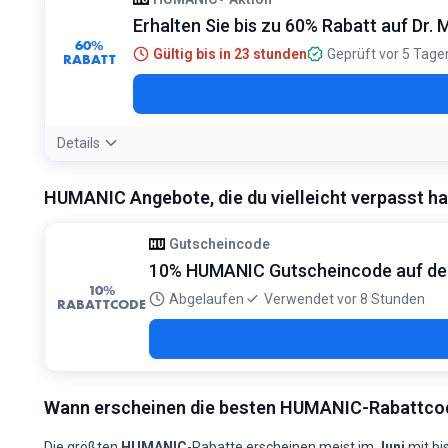
Erhalten Sie bis zu 60% Rabatt auf Dr
60%
Gültig bis in 23 stunden
Geprüft vor 5 Tage
RABATT
Details
HUMANIC Angebote, die du vielleicht verpasst ha
Gutscheincode
10% HUMANIC Gutscheincode auf dei
10%
Abgelaufen
Verwendet vor 8 Stunden
RABATTCODE
Wann erscheinen die besten HUMANIC-Rabattco
Die größten
HUMANIC
-Rabatte erscheinen meist im
Juni
mit bi