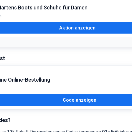
. Martens Boots und Schuhe für Damen
n
Aktion anzeigen
st
ne Online-Bestellung
Code anzeigen
des?
s zu
10%
Rabatt. Die meisten neuen Codes kommen im
Q2 - Frühjahrs